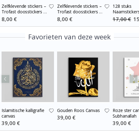
Zelfklevende stickers –
Zelfklevende stickers –
128 stuks
Trofast doosstickers /
Trofast doosstickers /
Naamsticker
Kies maat / Stripes
Kies maat / Stripes
Special
8,00 €
Special
8,00 €
17,00 €
Spe
15
Price
Price
Pri
blue-cream
burgundy – cream
Favorieten van deze week
Islamitische kalligrafie
Gouden Roos Canvas
Roze ster ca
canvas
Subhanallah
Special
39,00 €
Price
Special
39,00 €
Special
39,00 €
Price
Price