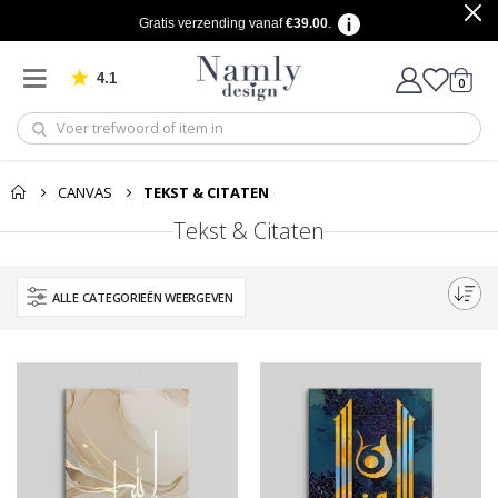
Gratis verzending vanaf
€39.00
.
4.1
produ
0
Gebaseerd op 1030 beoordelingen
winkel
CANVAS
TEKST & CITATEN
Tekst & Citaten
ALLE CATEGORIEËN WEERGEVEN