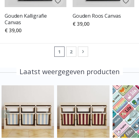
Gouden Kalligrafie
Gouden Roos Canvas
Canvas
€ 39,00
€ 39,00
Pagina
U lees momenteel pagina
Pagina
Pagina
Volgende
1
2
Laatst weergegeven producten