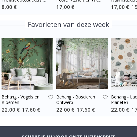
Kies maat / Stripes
Hart Fotocollage
Special
8,00 €
Special
17,00 €
17,00 €
Spe
15
Price
Price
Pri
blue-cream
Favorieten van deze week
Behang - Vogels en
Behang - Bosdieren
Behang - La
Bloemen
Ontwerp
Planeten
22,00 €
Special
17,60 €
22,00 €
Special
17,60 €
22,00 €
Spe
17
Price
Price
Pri