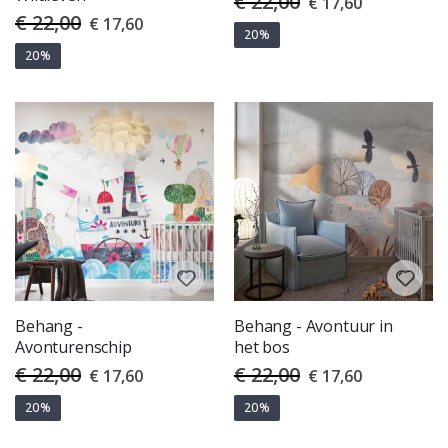
€ 22,00
€ 17,60
Price
€ 22,00
Special
€ 17,60
Price
20%
20%
Behang -
Behang - Avontuur in
Avonturenschip
het bos
€ 22,00
€ 22,00
Special
Special
€ 17,60
€ 17,60
Price
Price
20%
20%