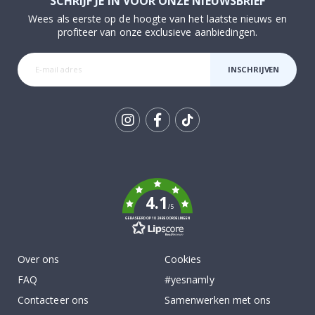
SCHRIJF JE IN VOOR ONZE NIEUWSBRIEF
Wees als eerste op de hoogte van het laatste nieuws en
profiteer van onze exclusieve aanbiedingen.
INSCHRIJVEN
Tik
To
k
4.1
/5
GEBASEERD OP 1024 BEOORDELINGEN
Over ons
Cookies
FAQ
#yesnamly
Contacteer ons
Samenwerken met ons