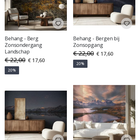
Behang - Berg
Behang - Bergen bij
Zonsondergang
Zonsopgang
Landschap
€ 22,00
Special
€ 17,60
Price
€ 22,00
Special
€ 17,60
Price
20%
20%