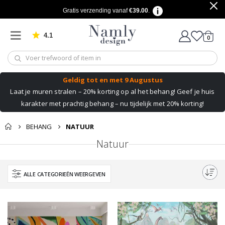
Gratis verzending vanaf
€39.00
.
4.1
produ
0
Gebaseerd op 1024 beoordelingen
winkel
Geldig tot
en met 9 Augustus
Laat je muren stralen – 20% korting op al het behang!
Geef je huis
karakter met prachtig behang – nu tijdelijk met 20% korting!
BEHANG
NATUUR
Natuur
ALLE CATEGORIEËN WEERGEVEN