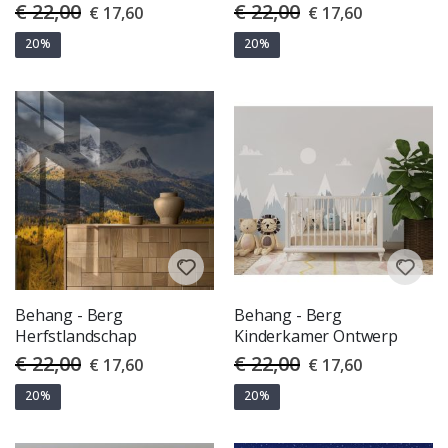
€ 22,00
€ 22,00
Special
Special
€ 17,60
€ 17,60
Price
Price
20%
20%
Behang - Berg
Behang - Berg
Herfstlandschap
Kinderkamer Ontwerp
€ 22,00
€ 22,00
Special
Special
€ 17,60
€ 17,60
Price
Price
20%
20%