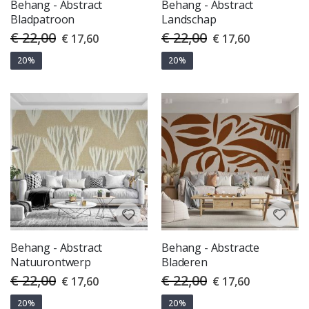
Behang - Abstract
Behang - Abstract
Bladpatroon
Landschap
€ 22,00
€ 22,00
Special
Special
€ 17,60
€ 17,60
Price
Price
20%
20%
Behang - Abstract
Behang - Abstracte
Natuurontwerp
Bladeren
€ 22,00
€ 22,00
Special
Special
€ 17,60
€ 17,60
Price
Price
20%
20%