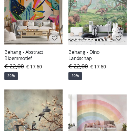
Behang - Abstract
Behang - Dino
Bloemmotief
Landschap
€ 22,00
€ 22,00
Special
Special
€ 17,60
€ 17,60
Price
Price
20%
20%