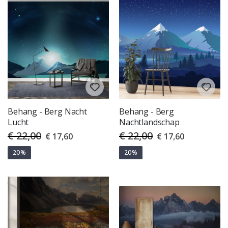
Behang - Berg Nacht
Behang - Berg
Lucht
Nachtlandschap
€ 22,00
€ 22,00
Special
Special
€ 17,60
€ 17,60
Price
Price
20%
20%