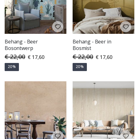
Behang - Beer
Behang - Beer in
Bosontwerp
Bosmist
€ 22,00
€ 22,00
Special
Special
€ 17,60
€ 17,60
Price
Price
20%
20%