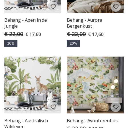
Behang - Apen in de
Behang - Aurora
Jungle
Bergenkust
€ 22,00
€ 22,00
Special
Special
€ 17,60
€ 17,60
Price
Price
20%
20%
Behang - Australisch
Behang - Avonturenbos
Wildleven
Special