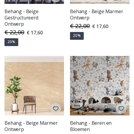
Behang - Beige
Behang - Beige Marmer
Gestructureerd
Ontwerp
Ontwerp
€ 22,00
Special
€ 17,60
Price
€ 22,00
Special
€ 17,60
Price
20%
20%
Behang - Beige Marmer
Behang - Beren en
Ontwerp
Bloemen