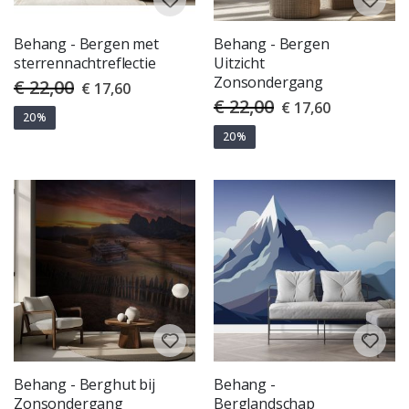
Behang - Bergen met
Behang - Bergen
sterrennachtreflectie
Uitzicht
Zonsondergang
€ 22,00
Special
€ 17,60
Price
€ 22,00
Special
€ 17,60
Price
20%
20%
Behang - Berghut bij
Behang -
Zonsondergang
Berglandschap