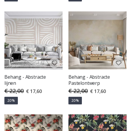
Behang - Abstracte
Behang - Abstracte
lijnen
Pastelontwerp
€ 22,00
€ 22,00
Special
Special
€ 17,60
€ 17,60
Price
Price
20%
20%