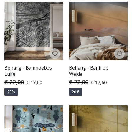
Behang - Bamboebos
Behang - Bank op
Luifel
Weide
€ 22,00
€ 22,00
Special
Special
€ 17,60
€ 17,60
Price
Price
20%
20%