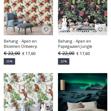
Behang - Apen en
Behang - Apen en
Bloemen Ontwerp
Papegaaien Jungle
€ 22,00
€ 22,00
Special
Special
€ 17,60
€ 17,60
Price
Price
20%
20%