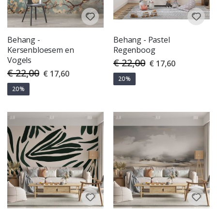
Behang -
Behang - Pastel
Kersenbloesem en
Regenboog
Vogels
€ 22,00
Special
€ 17,60
Price
€ 22,00
Special
€ 17,60
Price
20%
20%