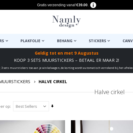
Gratis verzending vanaf
€39.00
.
RS
PLAKFOLIE
BEHANG
STICKERS
CANV
Geldig tot
en met 9 Augustus
KOOP 3 SETS MUURSTICKERS – BETAAL ER MAAR 2!
 3 sets muurstickers toe aan je winkelwagen, de korting wordt automatisch verrekend bij het afrek
MUURSTICKERS
HALVE CIRKEL
Halve cirkel
Van
eer op
laag
naar
hoog