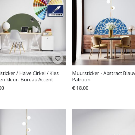
sorteren
ticker / Halve Cirkel / Kies
Muursticker - Abstract Blau
gen kleur- Bureau Accent
Patroon
00
€ 18,00
deling:
uit 5 sterren