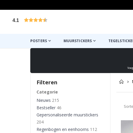
4.1
Gebaseerd op 1029 beoordelingen
POSTERS
MUURSTICKERS
TEGELSTICKE
Voeg
Filteren
Categorie
Nieuws
215
Sort
Bestseller
46
Gepersonaliseerde muurstickers
204
Regenbogen en eenhoorns
112