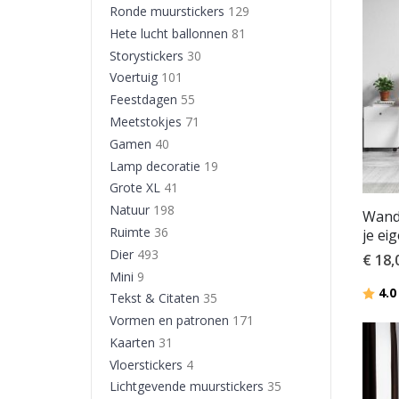
Ronde muurstickers
129
Hete lucht ballonnen
81
Storystickers
30
Voertuig
101
Feestdagen
55
Meetstokjes
71
Gamen
40
Lamp decoratie
19
Grote XL
41
Natuur
198
Wands
Ruimte
36
je ei
Dier
493
€ 18,
Mini
9
Beoor
4.0
Tekst & Citaten
35
Vormen en patronen
171
Kaarten
31
Vloerstickers
4
Lichtgevende muurstickers
35