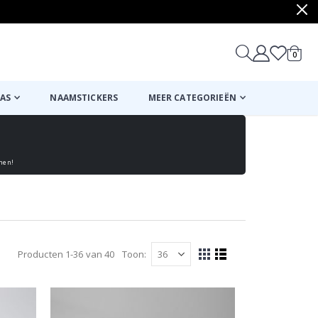
produ
0
winkel
AS
NAAMSTICKERS
MEER CATEGORIEËN
enen!
Producten
1
-
36
van
40
Toon
Tonen
Foto-
Lijst
tabel
als