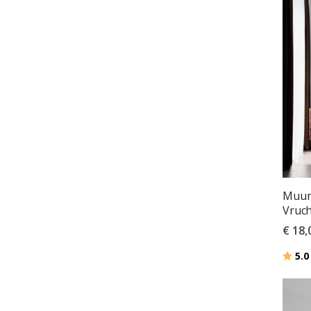
Muurs
Vruc
€ 18,
Beoor
5.0