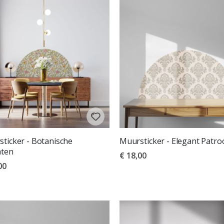
ticker - Botanische
Muursticker - Elegant Patro
hten
€ 18,00
00
deling:
uit 5 sterren