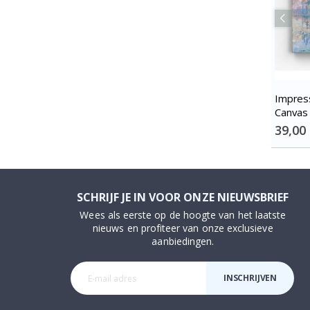
Impres
Canvas
Special
39,00
Price
SCHRIJF JE IN VOOR ONZE NIEUWSBRIEF
Wees als eerste op de hoogte van het laatste
nieuws en profiteer van onze exclusieve
aanbiedingen.
INSCHRIJVEN