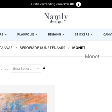
Gratis verzending vanaf
€39.00
.
RS
PLAKFOLIE
BEHANG
STICKERS
CANV
CANVAS
BEROEMDE KUNSTENAARS
MONET
Monet
Van
eer op
laag
naar
hoog
sorteren