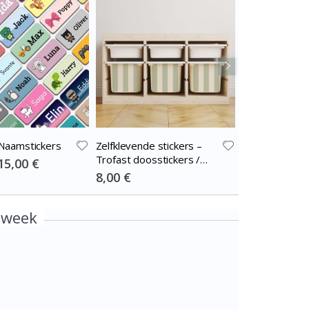
Naamstickers
Zelfklevende stickers –
Gepersonalis
Trofast doosstickers /
- Liedtekst Cir
Special
15,00 €
Price
Kies maat / Stripes green-
Special
Special
8,00 €
17,00 €
Price
Price
cream
 week