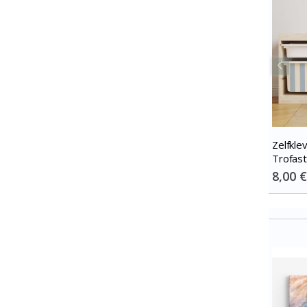
Zelfkle
Trofast
Kies ma
Special
8,00 €
Price
cream