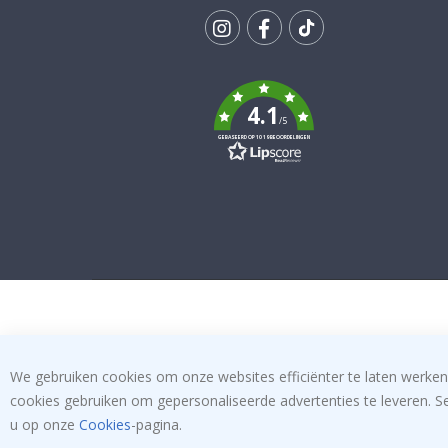
Tik
To
k
4.1
/5
GEBASEERD OP 1019 BEOORDELINGEN
We gebruiken cookies om onze websites efficiënter te laten werken
cookies gebruiken om gepersonaliseerde advertenties te leveren. S
u op onze
Cookies
-pagina.