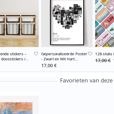
vende stickers –
Gepersonaliseerde Poster
128 stuks 
 doosstickers /
- Zwart en Wit Hart
17,00 €
at / Stripes blue-
Fotocollage
Special
17,00 €
Price
Favorieten van deze