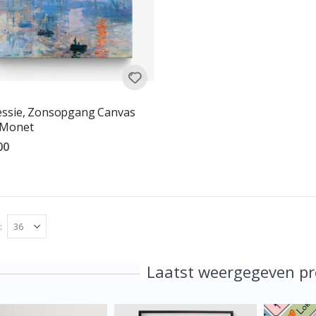
essie, Zonsopgang Canvas
 Monet
00
deling:
uit 5 sterren
Laatst weergegeven p