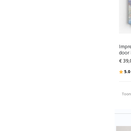
Impr
door
€ 39,
Beoor
5.0
Toon