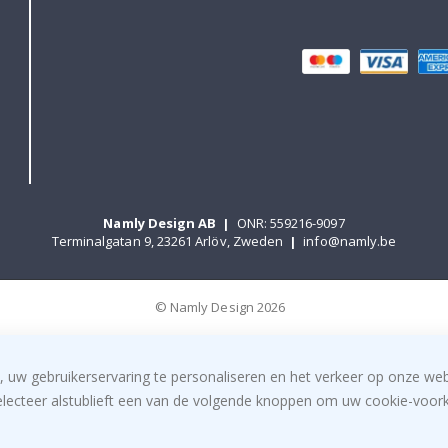
Namly Design AB
|
ONR: 559216-9097
Terminalgatan 9, 23261 Arlöv, Zweden
|
info@namly.be
© Namly Design 2026
, uw gebruikerservaring te personaliseren en het verkeer op onze we
electeer alstublieft een van de volgende knoppen om uw cookie-voorke