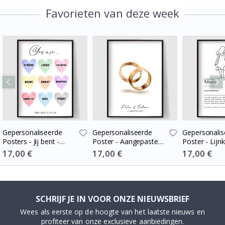
Favorieten van deze week
Gepersonaliseerde
Gepersonaliseerde
Gepersonalis
Posters - Jij bent -
Poster - Aangepaste
Poster - Lijn
Aangepaste
Gouden Trouwring
Moeder Defin
Special
17,00 €
Special
17,00 €
Special
17,00 €
Price
Price
Price
Hartberichten
SCHRIJF JE IN VOOR ONZE NIEUWSBRIEF
Wees als eerste op de hoogte van het laatste nieuws en
profiteer van onze exclusieve aanbiedingen.