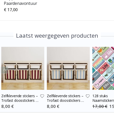
Paardenavontuur
€ 17,00
Laatst weergegeven producten
Zelfklevende stickers –
Zelfklevende stickers –
128 stuks
Trofast doosstickers /
Trofast doosstickers /
Naamsticker
Kies maat / Stripes
Kies maat / Stripes
Special
8,00 €
Special
8,00 €
17,00 €
Spe
15
Price
Price
Pri
burgundy – cream
blue-cream