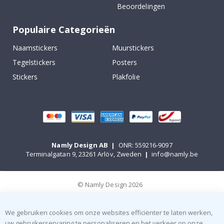
Beoordelingen
Populaire Categorieën
Naamstickers
Muurstickers
Tegelstickers
Posters
Stickers
Plakfolie
Namly Design AB
|
ONR: 559216-9097
Terminalgatan 9, 23261 Arlöv, Zweden
|
info@namly.be
© Namly Design 2026
We gebruiken cookies om onze websites efficiënter te laten werken,
uw gebruikerservaring te personaliseren en het verkeer op onze