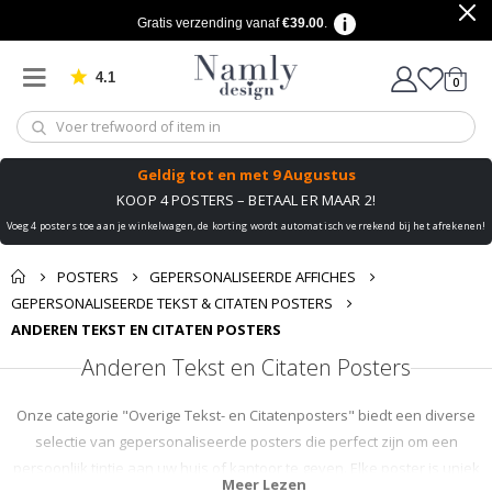
Gratis verzending vanaf
€39.00
.
4.1
produ
0
Gebaseerd op 1032 beoordelingen
winkel
Geldig tot
en met 9 Augustus
KOOP 4 POSTERS – BETAAL ER MAAR 2!
Voeg 4 posters toe aan je winkelwagen, de korting wordt automatisch verrekend bij het afrekenen!
POSTERS
GEPERSONALISEERDE AFFICHES
GEPERSONALISEERDE TEKST & CITATEN POSTERS
ANDEREN TEKST EN CITATEN POSTERS
Anderen Tekst en Citaten Posters
Onze categorie "Overige Tekst- en Citatenposters" biedt een diverse
selectie van gepersonaliseerde posters die perfect zijn om een
persoonlijk tintje aan uw huis of kantoor te geven. Elke poster is uniek
Meer Lezen