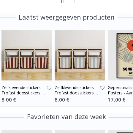
Laatst weergegeven producten
Zelfklevende stickers –
Zelfklevende stickers –
Gepersonalis
Trofast doosstickers /
Trofast doosstickers /
Posters - Aa
Kies maat / Stripes
Kies maat / Stripes
Vinyl Song
Special
8,00 €
Special
8,00 €
Special
17,00 €
Price
Price
Price
burgundy – cream
blue-cream
Favorieten van deze week