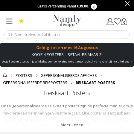
Gratis verzending vanaf
€39.00
.
produ
0
winkel
Geldig tot
en met 16 Augustus
KOOP 4 POSTERS – BETAAL ER MAAR 2!
Voeg 4 posters toe aan je winkelwagen, de korting wordt automatisch verrekend bij het afrekenen!
POSTERS
GEPERSONALISEERDE AFFICHES
GEPERSONALISEERDE REISPOSTERS
REISKAART POSTERS
Reiskaart Posters
Onze gepersonaliseerde reiskaart posters zijn de perfecte manier om je
favoriete reisherinneringen vast te leggen. Elke poster is aanpasbaar,
waardoor je locaties kunt aangeven, namen of speciale datums kunt
Meer Lezen
toevoegen, waardoor het een echt uniek stuk decoratie wordt. Ze zijn