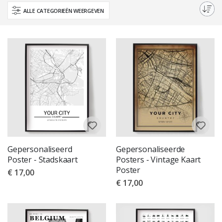
ideaal als cadeau of als een speciale toevoeging aan je eigen reis-
ALLE CATEGORIEËN WEERGEVEN
themakamer. Begin vandaag nog je reis met onze reiskaart posters.
Gepersonaliseerd
Gepersonaliseerde
Poster - Stadskaart
Posters - Vintage Kaart
Poster
€ 17,00
€ 17,00