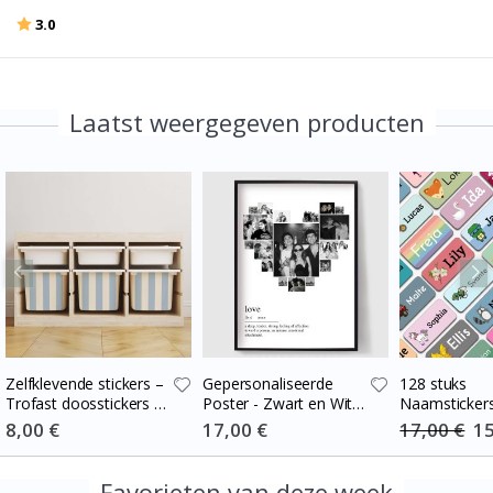
Beoordeling:
uit 5 sterren
3.0
Laatst weergegeven producten
Zelfklevende stickers –
Gepersonaliseerde
128 stuks
Trofast doosstickers /
Poster - Zwart en Wit
Naamsticker
Kies maat / Stripes
Hart Fotocollage
Special
8,00 €
Special
17,00 €
17,00 €
Spe
15
Price
Price
Pri
blue-cream
Favorieten van deze week