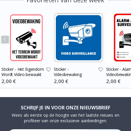
Sticker - Het Eigendom
Sticker -
Sticker - Ala
Wordt Video-bewaakt
Videobewaking
Videobewaki
Special
2,00 €
Special
2,00 €
Special
2,00 €
Price
Price
Price
SCHRIJF JE IN VOOR ONZE NIEUWSBRIEF
Wees als eerste op de hoogte van het laatste nieuws en
profiteer van onze exclusieve aanbiedingen.