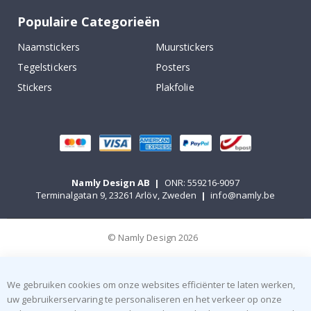
Populaire Categorieën
Naamstickers
Muurstickers
Tegelstickers
Posters
Stickers
Plakfolie
Namly Design AB
|
ONR: 559216-9097
Terminalgatan 9, 23261 Arlöv, Zweden
|
info@namly.be
© Namly Design 2026
We gebruiken cookies om onze websites efficiënter te laten werken,
uw gebruikerservaring te personaliseren en het verkeer op onze