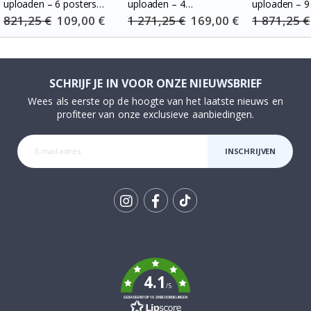
uploaden – 6 posters
uploaden – 4
uploaden – 9 vierkant
met lijsten
gepersonaliseerde
posters met l
821,25 €
Special
109,00 €
1 271,25 €
Special
169,00 €
1 871,25 €
Price
Price
posters met lijsten
SCHRIJF JE IN VOOR ONZE NIEUWSBRIEF
Wees als eerste op de hoogte van het laatste nieuws en
profiteer van onze exclusieve aanbiedingen.
INSCHRIJVEN
Tik
To
k
4.1
/5
GEBASEERD OP 1029 BEOORDELINGEN