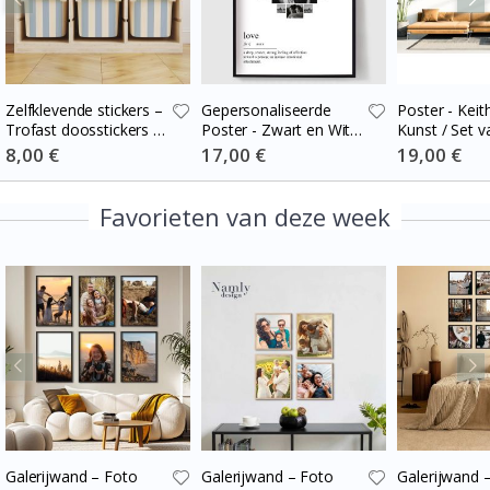
Zelfklevende stickers –
Gepersonaliseerde
Poster - Keit
Trofast doosstickers /
Poster - Zwart en Wit
Kunst / Set v
Kies maat / Stripes
Hart Fotocollage
Special
8,00 €
Special
17,00 €
Special
19,00 €
Price
Price
Price
blue-cream
Favorieten van deze week
Galerijwand – Foto
Galerijwand – Foto
Galerijwand –