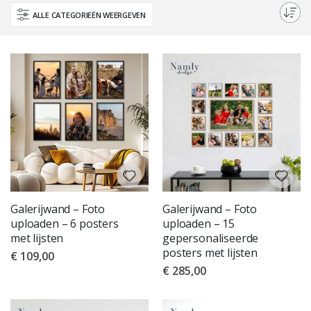
uitstraling te creëren. Winkel nu om de perfecte aanvulling op uw decor te
ALLE CATEGORIEËN WEERGEVEN
vinden.
Galerijwand – Foto
Galerijwand – Foto
uploaden – 6 posters
uploaden – 15
met lijsten
gepersonaliseerde
posters met lijsten
€ 109,00
€ 285,00