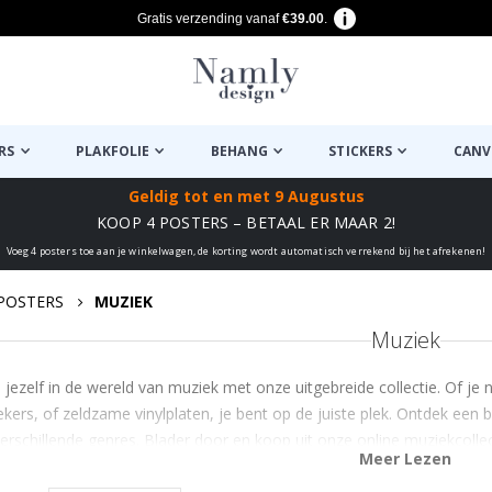
Gratis verzending vanaf
€39.00
.
RS
PLAKFOLIE
BEHANG
STICKERS
CANV
Geldig tot
en met 9 Augustus
KOOP 4 POSTERS – BETAAL ER MAAR 2!
Voeg 4 posters toe aan je winkelwagen, de korting wordt automatisch verrekend bij het afrekenen!
POSTERS
MUZIEK
Muziek
jezelf in de wereld van muziek met onze uitgebreide collectie. Of je
ekers, of zeldzame vinylplaten, je bent op de juiste plek. Ontdek een 
erschillende genres. Blader door en koop uit onze online muziekcolle
Meer Lezen