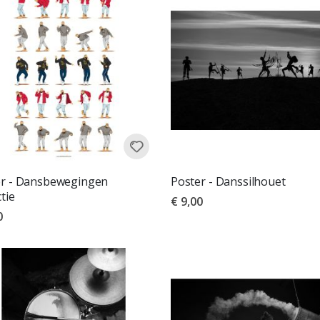
er - Dansbewegingen
Poster - Danssilhouet
ctie
€ 9,00
0