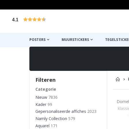
4.1
Gebaseerd op 1029 beoordelingen
POSTERS
MUURSTICKERS
TEGELSTICKE
Filteren
Categorie
Nieuw
7836
Domel 
Kader
99
klassi
Gepersonaliseerde affiches
2023
v
Namly Collection
579
Aquarel
171