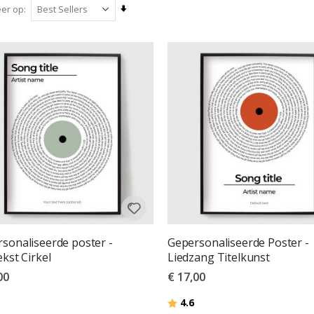
Van
eer op
laag
naar
hoog
sorteren
sonaliseerde poster -
Gepersonaliseerde Poster -
ekst Cirkel
Liedzang Titelkunst
00
€ 17,00
deling:
uit 5 sterren
Beoordeling:
uit 5 sterren
4.6