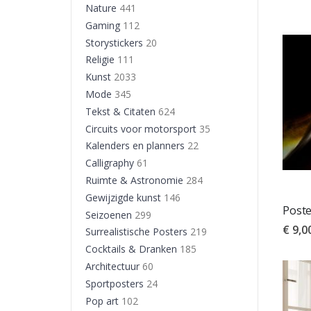
Nature
441
Gaming
112
Storystickers
20
Religie
111
Kunst
2033
Mode
345
Tekst & Citaten
624
Circuits voor motorsport
35
Kalenders en planners
22
Calligraphy
61
Ruimte & Astronomie
284
Gewijzigde kunst
146
Poste
Seizoenen
299
€ 9,0
Surrealistische Posters
219
Cocktails & Dranken
185
Architectuur
60
Sportposters
24
Pop art
102