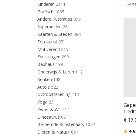
Kinderen
2111
Sort
Grafisch
1065
Andere illustraties
999
Superhelden
28
Kaarten & Steden
384
Fotokunst
27
Motiverend
215
Feestdagen
299
Bauhaus
199
Onderwijs & Leren
112
Keuken
148
Auto's
522
Octrooittekening
113
Yoga
23
Geper
Zwart & Wit
414
Liedt
Dinosaurus
66
€ 17,
Beroemde Kunstenaars
1032
Beoor
4.6
Dieren & Natuur
861