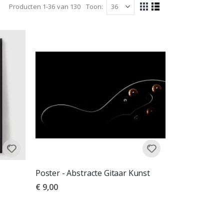
Producten
1
-
36
van
130
Toon
Tonen
Foto-
Lijst
tabel
als
Poster - Abstracte Gitaar Kunst
€ 9,00