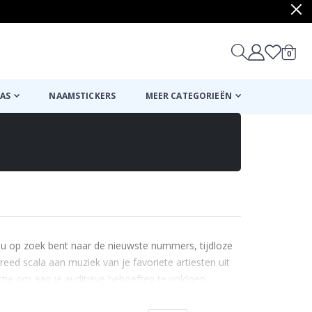
produ
0
winkel
AS
NAAMSTICKERS
MEER CATEGORIEËN
 nu op zoek bent naar de nieuwste nummers, tijdloze
breed scala aan muziek van je favoriete artiesten uit
ctie om aan je auditieve behoeften te voldoen.