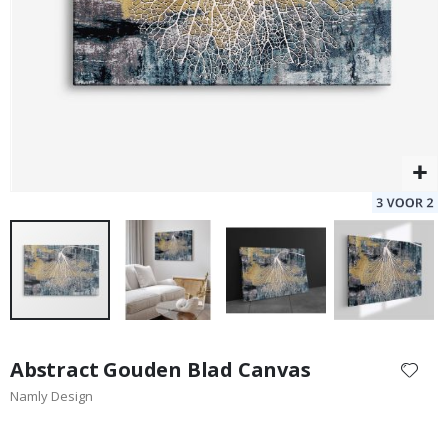
Set van 3
Special
25,00 €
Price
Ga
naar
Abstract Gouden Blad Canvas
het
Namly Design
begin
van
de