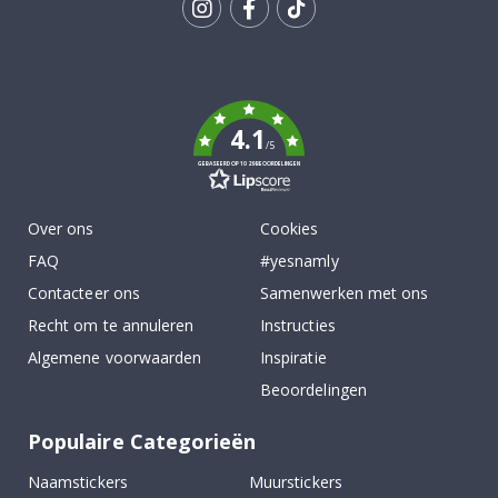
Tik
To
k
4.1
/5
GEBASEERD OP 1029 BEOORDELINGEN
Over ons
Cookies
FAQ
#yesnamly
Contacteer ons
Samenwerken met ons
Recht om te annuleren
Instructies
Algemene voorwaarden
Inspiratie
Beoordelingen
Populaire Categorieën
Naamstickers
Muurstickers