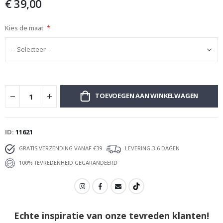
€ 39,00
afbeeldingen-
gallerij
Kies de maat
TOEVOEGEN AAN WINKELWAGEN
ID
11621
GRATIS VERZENDING VANAF €39
LEVERING 3-6 DAGEN
100% TEVREDENHEID GEGARANDEERD
Echte inspiratie van onze tevreden klanten!