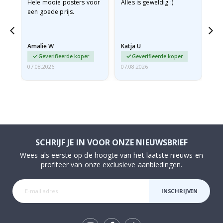
e
Hele mooie posters voor
Alles is geweldig :)
Sn
een goede prijs.
pr
 de
Amalie W
Katja U
Gi
Geverifieerde koper
Geverifieerde koper
07.08.2026
07.08.2026
06.
SCHRIJF JE IN VOOR ONZE NIEUWSBRIEF
Wees als eerste op de hoogte van het laatste nieuws en
profiteer van onze exclusieve aanbiedingen.
INSCHRIJVEN