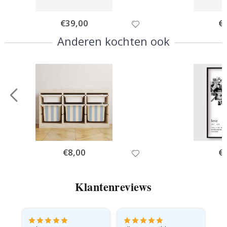
Special
€39,00
Spe
€
Price
Pri
Anderen kochten ook
Special
€8,00
Spe
€
Price
Pri
Klantenreviews