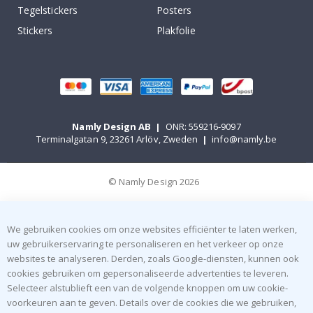
Tegelstickers
Posters
Stickers
Plakfolie
Namly Design AB
|
ONR: 559216-9097
Terminalgatan 9, 23261 Arlöv, Zweden
|
info@namly.be
© Namly Design 2026
We gebruiken cookies om onze websites efficiënter te laten werken,
uw gebruikerservaring te personaliseren en het verkeer op onze
websites te analyseren. Derden, zoals Google-diensten, kunnen ook
cookies gebruiken om gepersonaliseerde advertenties te leveren.
Selecteer alstublieft een van de volgende knoppen om uw cookie-
voorkeuren aan te geven. Details over de cookies die we gebruiken,