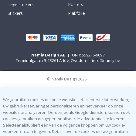
Tegelstickers
Posters
Stickers
Plakfolie
Namly Design AB
|
ONR: 559216-9097
Terminalgatan 9, 23261 Arlöv, Zweden
|
info@namly.be
© Namly Design 2026
We gebruiken cookies om onze websites efficiënter te laten werken,
uw gebruikerservaring te personaliseren en het verkeer op onze
websites te analyseren. Derden, zoals Google-diensten, kunnen ook
cookies gebruiken om gepersonaliseerde advertenties te leveren.
Selecteer alstublieft een van de volgende knoppen om uw cookie-
voorkeuren aan te geven. Details over de cookies die we gebruiken,