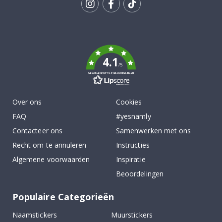
Tik
To
k
4.1
/5
GEBASEERD OP 1034 BEOORDELINGEN
Over ons
Cookies
FAQ
#yesnamly
Contacteer ons
Samenwerken met ons
Recht om te annuleren
Instructies
Algemene voorwaarden
Inspiratie
Beoordelingen
Populaire Categorieën
Naamstickers
Muurstickers