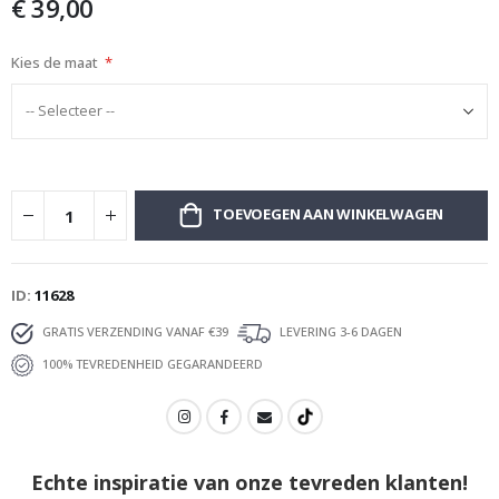
€ 39,00
afbeeldingen-
gallerij
Kies de maat
TOEVOEGEN AAN WINKELWAGEN
ID
11628
GRATIS VERZENDING VANAF €39
LEVERING 3-6 DAGEN
100% TEVREDENHEID GEGARANDEERD
Echte inspiratie van onze tevreden klanten!