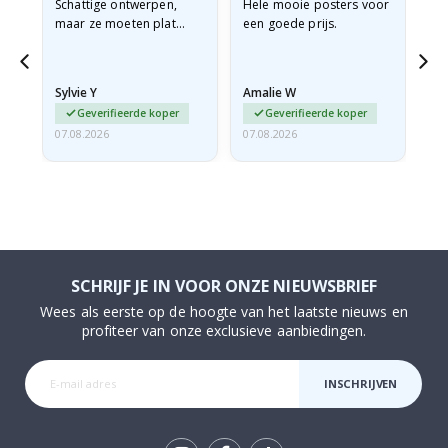
Schattige ontwerpen,
Hele mooie posters voor
All
maar ze moeten plat
een goede prijs.
verzonden worden in een
stevige envelop. Omdat
ze opgerold en een
Sylvie Y
Amalie W
Ka
beetje…
Geverifieerde koper
Geverifieerde koper
07.08.2026
07.08.2026
07.
SCHRIJF JE IN VOOR ONZE NIEUWSBRIEF
Wees als eerste op de hoogte van het laatste nieuws en
profiteer van onze exclusieve aanbiedingen.
INSCHRIJVEN