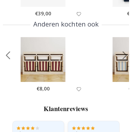
Special
€39,00
Spe
€
Price
Pri
Anderen kochten ook
Special
€8,00
Sp
€
Price
Pr
Klantenreviews