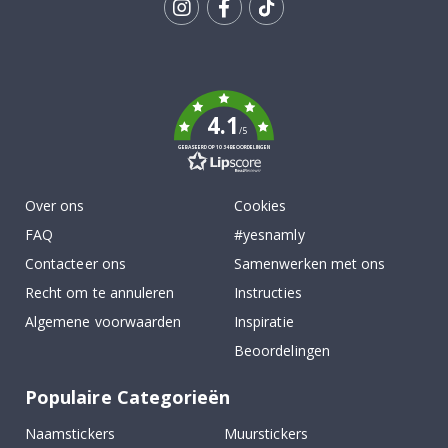
Tik
To
k
4.1
/5
GEBASEERD OP 1034 BEOORDELINGEN
Over ons
Cookies
FAQ
#yesnamly
Contacteer ons
Samenwerken met ons
Recht om te annuleren
Instructies
Algemene voorwaarden
Inspiratie
Beoordelingen
Populaire Categorieën
Naamstickers
Muurstickers