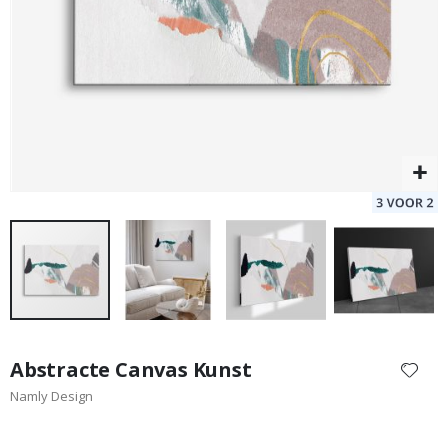
Special
39,00 €
Price
Ga
naar
Abstracte Canvas Kunst
het
Namly Design
begin
van
de