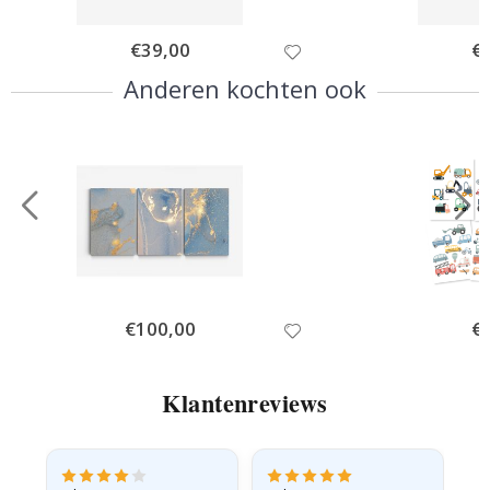
Special
€39,00
Spe
€
Price
Pri
Anderen kochten ook
Special
€100,00
Spe
€
Price
Pri
Klantenreviews