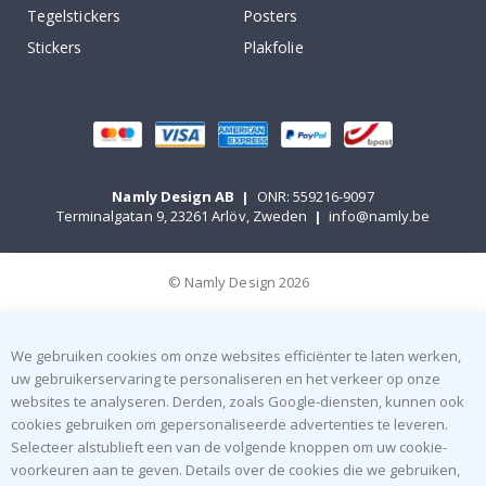
Tegelstickers
Posters
Stickers
Plakfolie
Namly Design AB
|
ONR: 559216-9097
Terminalgatan 9, 23261 Arlöv, Zweden
|
info@namly.be
© Namly Design 2026
We gebruiken cookies om onze websites efficiënter te laten werken,
uw gebruikerservaring te personaliseren en het verkeer op onze
websites te analyseren. Derden, zoals Google-diensten, kunnen ook
cookies gebruiken om gepersonaliseerde advertenties te leveren.
Selecteer alstublieft een van de volgende knoppen om uw cookie-
voorkeuren aan te geven. Details over de cookies die we gebruiken,