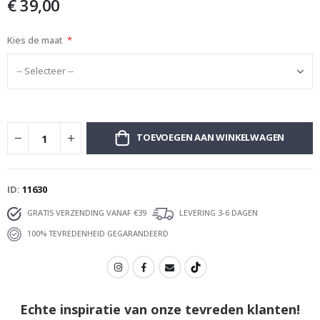
€ 39,00
afbeeldingen-
gallerij
Kies de maat
TOEVOEGEN AAN WINKELWAGEN
ID
11630
GRATIS VERZENDING VANAF €39
LEVERING 3-6 DAGEN
100% TEVREDENHEID GEGARANDEERD
Echte inspiratie van onze tevreden klanten!