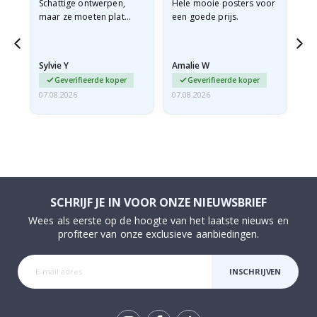
Schattige ontwerpen,
Hele mooie posters voor
All
maar ze moeten plat
een goede prijs.
verzonden worden in een
stevige envelop. Omdat
ze opgerold en een
Sylvie Y
Amalie W
Ka
beetje…
Geverifieerde koper
Geverifieerde koper
07.08.2026
07.08.2026
07.
SCHRIJF JE IN VOOR ONZE NIEUWSBRIEF
Wees als eerste op de hoogte van het laatste nieuws en
profiteer van onze exclusieve aanbiedingen.
INSCHRIJVEN