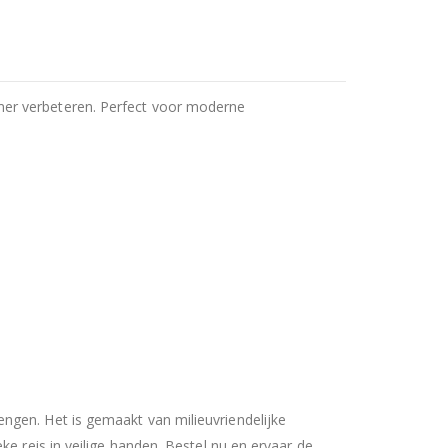
mer verbeteren. Perfect voor moderne
ngen. Het is gemaakt van milieuvriendelijke
e reis in veilige handen. Bestel nu en ervaar de