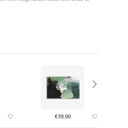
Special
€39,00
Price