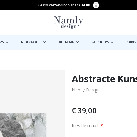
Gratis verzending vanaf
€39.00
.
RS
PLAKFOLIE
BEHANG
STICKERS
CANV
euk ✔
Abstracte Kun
Namly Design
€ 39,00
Kies de maat