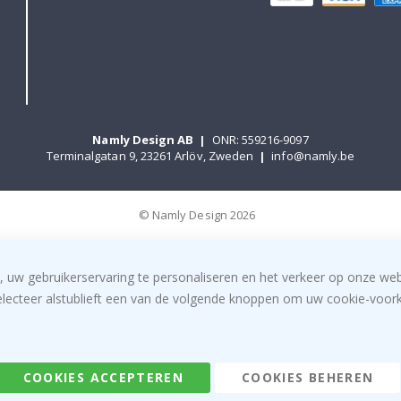
Namly Design AB
|
ONR: 559216-9097
Terminalgatan 9, 23261 Arlöv, Zweden
|
info@namly.be
© Namly Design 2026
, uw gebruikerservaring te personaliseren en het verkeer op onze we
electeer alstublieft een van de volgende knoppen om uw cookie-voorke
COOKIES ACCEPTEREN
COOKIES BEHEREN