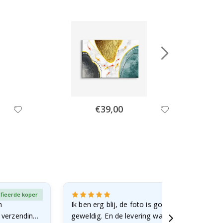
Special
€39,00
Price
ifieerde koper
Gever
n
Ik ben erg blij, de foto is goed gelukt en de lij
e verzending
geweldig. En de levering was snel.