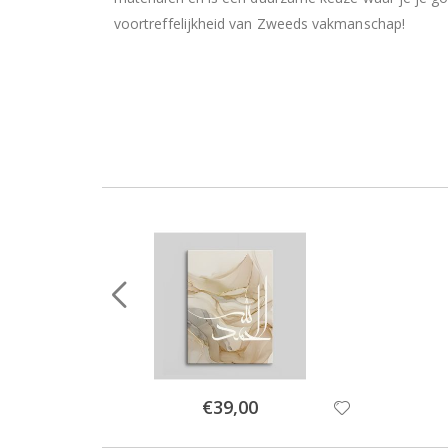
voortreffelijkheid van Zweeds vakmanschap!
Special
€39,00
Price