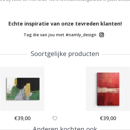
Echte inspiratie van onze tevreden klanten!
Tag die van jou met #namly_design
Soortgelijke producten
Special
Special
€39,00
€39,00
Price
Price
Anderen kochten ook