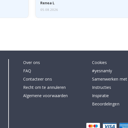
licht…
Renea L
05.08.2026
Over ons
Cookies
FAQ
#yesnamly
Contacteer ons
Samenwerken met
Recht om te annuleren
Instructies
Algemene voorwaarden
Inspiratie
Beoordelingen