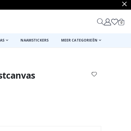
produ
0
winkel
AS
NAAMSTICKERS
MEER CATEGORIEËN
Mand
Naar de kassa
stcanvas
Stick