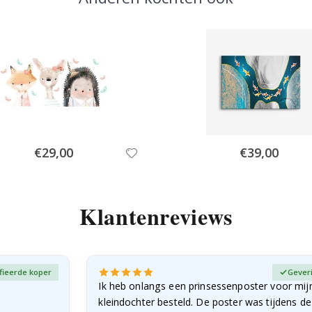
Special
Special
€29,00
€39,00
Price
Price
Klantenreviews
fieerde koper
Gever
Ik heb onlangs een prinsessenposter voor mij
kleindochter besteld. De poster was tijdens d