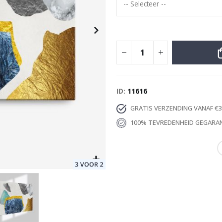
Special
35,00 €
Price
ID
11616
GRATIS VERZENDING VANAF €3
100% TEVREDENHEID GEGARA