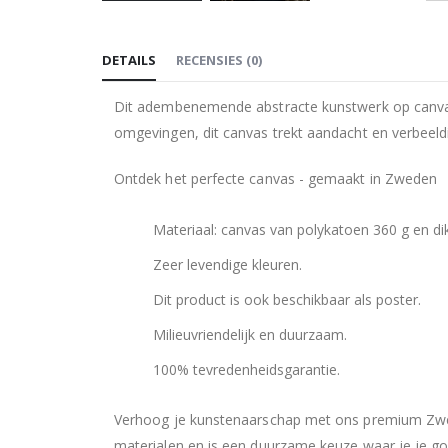
Ga
naar
DETAILS
RECENSIES
(
0
)
het
begin
Dit adembenemende abstracte kunstwerk op canvas 
van
omgevingen, dit canvas trekt aandacht en verbeeldi
de
afbeeldingen-
Ontdek het perfecte canvas - gemaakt in Zweden
gallerij
Materiaal: canvas van polykatoen 360 g en d
Zeer levendige kleuren.
Dit product is ook beschikbaar als poster.
Milieuvriendelijk en duurzaam.
100% tevredenheidsgarantie.
Verhoog je kunstenaarschap met ons premium Zweeds
materialen en is een duurzame keuze waar je je goe