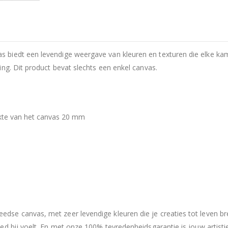
biedt een levendige weergave van kleuren en texturen die elke ka
ng. Dit product bevat slechts een enkel canvas.
ikte van het canvas 20 mm
e canvas, met zeer levendige kleuren die je creaties tot leven bre
d bij voelt. En met onze 100% tevredenheidsgarantie is jouw artistiek