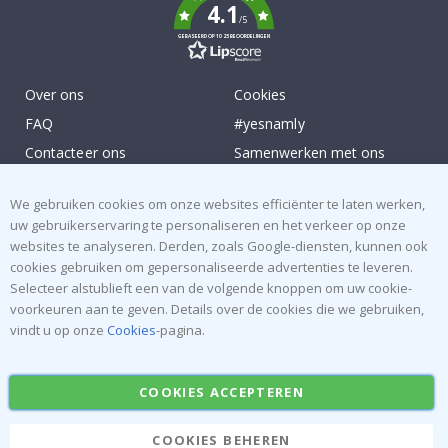
4.1
/5
GEBASEERD OP 1025 BEOORDELINGEN
Over ons
Cookies
FAQ
#yesnamly
Contacteer ons
Samenwerken met ons
Recht om te annuleren
Instructies
We gebruiken cookies om onze websites efficiënter te laten werken,
Algemene voorwaarden
Inspiratie
uw gebruikerservaring te personaliseren en het verkeer op onze
Beoordelingen
websites te analyseren. Derden, zoals Google-diensten, kunnen ook
cookies gebruiken om gepersonaliseerde advertenties te leveren.
Populaire Categorieën
Selecteer alstublieft een van de volgende knoppen om uw cookie-
voorkeuren aan te geven. Details over de cookies die we gebruiken,
Naamstickers
Muurstickers
vindt u op onze
Cookies
-pagina.
Tegelstickers
Posters
Stickers
Plakfolie
COOKIES ACCEPTEREN
COOKIES BEHEREN