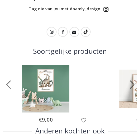
Tag die van jou met #namly_design
Soortgelijke producten
Special
€9,00
Sp
€
Price
Pr
Anderen kochten ook