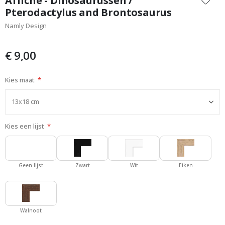
Affiche - Dinosaurussen /
het
Pterodactylus and Brontosaurus
begin
Namly Design
van
de
afbeeldingen-
€ 9,00
gallerij
Kies maat
Kies een lijst
Geen lijst
Zwart
Wit
Eiken
Walnoot