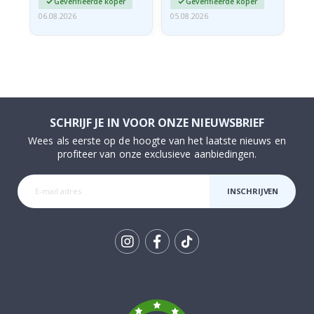
Geverifieerde koper
Geverifieerde koper
06.08.2026
05.08.2026
05.
SCHRIJF JE IN VOOR ONZE NIEUWSBRIEF
Wees als eerste op de hoogte van het laatste nieuws en
profiteer van onze exclusieve aanbiedingen.
INSCHRIJVEN
Tik
To
k