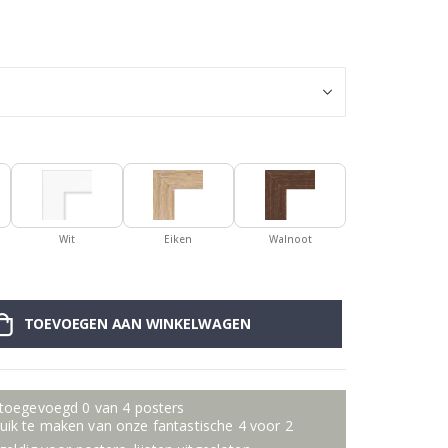
Posters - Rege
Wit
Eiken
Walnoot
TOEVOEGEN AAN WINKELWAGEN
 toegevoegd 0 van 4 posters
ik te maken van onze fantastische 4 voor 2