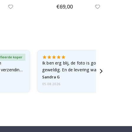
Special
€69,00
Price
ifieerde koper
Gever
n
Ik ben erg blij, de foto is goed gelukt en de lij
e verzending
geweldig. En de levering was snel.
Sandra G
05.08.2026