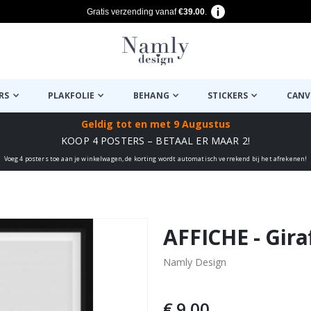
Gratis verzending vanaf
€39.00
.
RS
PLAKFOLIE
BEHANG
STICKERS
CANV
Geldig tot
en met 9 Augustus
KOOP 4 POSTERS – BETAAL ER MAAR 2!
Voeg 4 posters toe aan je winkelwagen, de korting wordt automatisch verrekend bij het afrekenen!
euk ✔
AFFICHE - Gira
Namly Design
€ 9,00