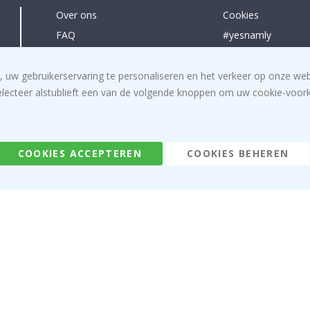
Over ons
Cookies
FAQ
#yesnamly
Contacteer ons
Samenwerken met
Recht om te annuleren
Instructies
, uw gebruikerservaring te personaliseren en het verkeer op onze we
electeer alstublieft een van de volgende knoppen om uw cookie-voorke
Algemene voorwaarden
Inspiratie
Beoordelingen
COOKIES ACCEPTEREN
COOKIES BEHEREN
Namly Design AB
|
ONR: 559216-9097
Terminalgatan 9, 23261 Arlöv, Zweden
|
info@namly.be