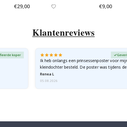
Special
Special
€29,00
€9,00
Price
Price
Klantenreviews
fieerde koper
Gever
Ik heb onlangs een prinsessenposter voor mij
kleindochter besteld. De poster was tijdens d
licht…
Renea L
05.08.2026