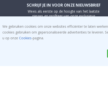
SCHRIJF JE IN VOOR ONZE NIEUWSBRIEF
Wees als eerste op de hoogte van het laatste
nieuws en profiteer van onze exclusieve
aanbiedingen.
We gebruiken cookies om onze websites efficiënter te laten werken
cookies gebruiken om gepersonaliseerde advertenties te leveren. S
INSCHRIJVEN
u op onze
Cookies
-pagina.
Tik
To
k
4.1
/5
GEBASEERD OP 1025 BEOORDELINGEN