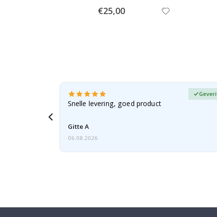
Special
€25,00
Price
fieerde koper
Geveri
, gezien de
Snelle levering, goed product
voren
Gitte A
06.08.2026