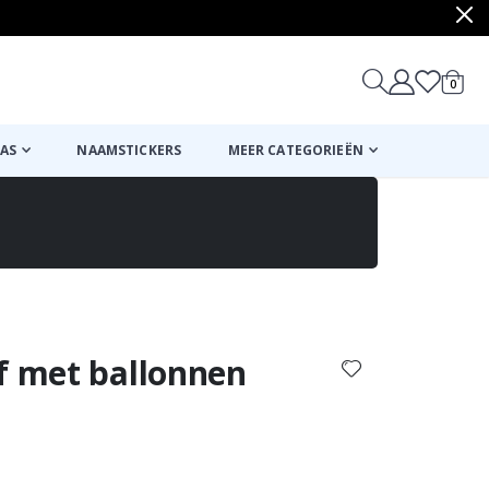
produ
0
winkel
AS
NAAMSTICKERS
MEER CATEGORIEËN
Mand
Naar de kassa
f met ballonnen