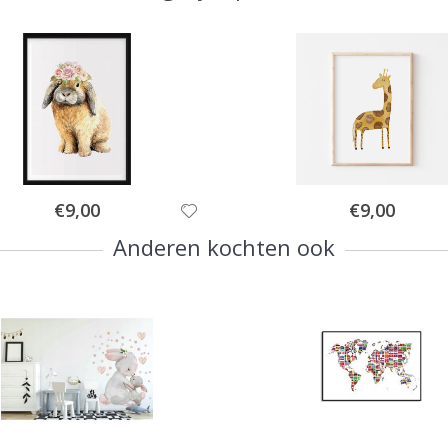
Special
Special
€9,00
€9,00
Price
Price
Anderen kochten ook