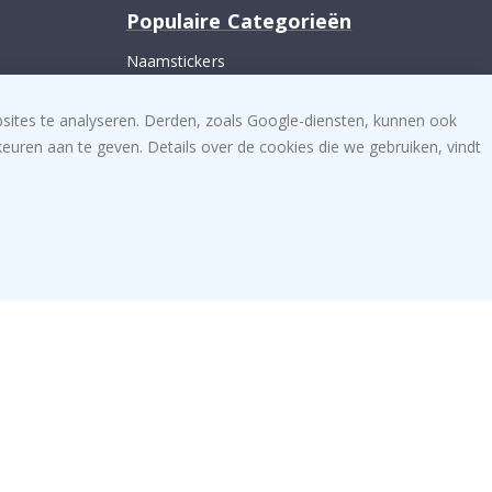
Populaire Categorieën
Naamstickers
 ons
Muurstickers
bsites te analyseren. Derden, zoals Google-diensten, kunnen ook
Tegelstickers
uren aan te geven. Details over de cookies die we gebruiken, vindt
Posters
Stickers
Plakfolie