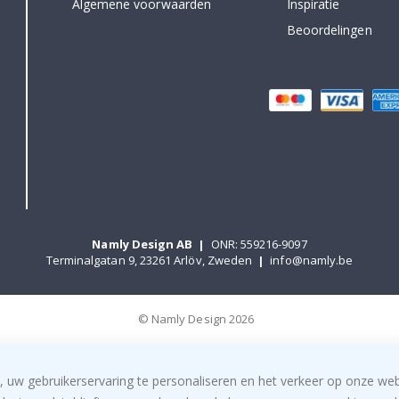
Algemene voorwaarden
Inspiratie
Beoordelingen
Namly Design AB
|
ONR: 559216-9097
Terminalgatan 9, 23261 Arlöv, Zweden
|
info@namly.be
© Namly Design 2026
, uw gebruikerservaring te personaliseren en het verkeer op onze we