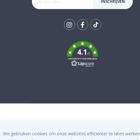
INSCHRIJVEN
Tik
To
k
4.1
/5
GEBASEERD OP 1030 BEOORDELINGEN
We gebruiken cookies om onze websites efficiënter te laten werken