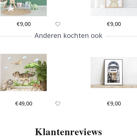
Special
Special
€9,00
€9,00
Price
Price
Anderen kochten ook
Special
Special
€49,00
€9,00
Price
Price
Klantenreviews