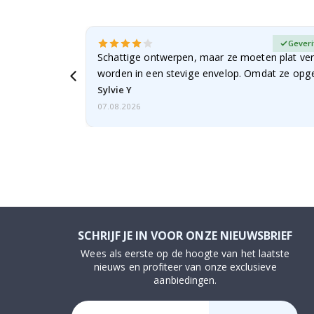
fieerde koper
Geveri
Schattige ontwerpen, maar ze moeten plat ve
worden in een stevige envelop. Omdat ze opg
beetje…
Sylvie Y
07.08.2026
SCHRIJF JE IN VOOR ONZE NIEUWSBRIEF
Wees als eerste op de hoogte van het laatste
nieuws en profiteer van onze exclusieve
aanbiedingen.