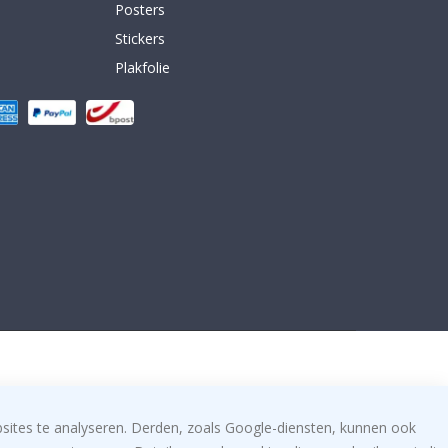
Posters
Stickers
Plakfolie
bsites te analyseren. Derden, zoals Google-diensten, kunnen ook