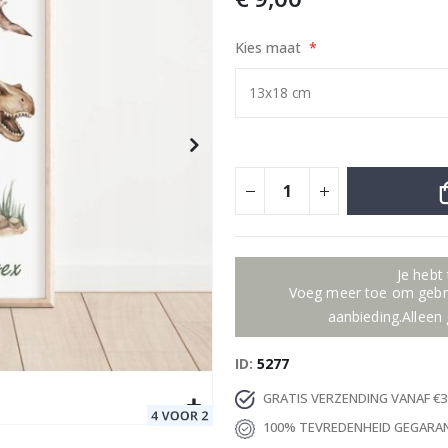
Kies maat
et van 3
Special
24,00 €
Price
Je hebt
Voeg meer toe om gebru
aanbieding.Alleen 
ID
5277
GRATIS VERZENDING VANAF €3
100% TEVREDENHEID GEGARA