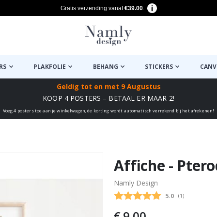
Gratis verzending vanaf
€39.00
.
RS
PLAKFOLIE
BEHANG
STICKERS
CANV
Geldig tot
en met 9 Augustus
KOOP 4 POSTERS – BETAAL ER MAAR 2!
Voeg 4 posters toe aan je winkelwagen, de korting wordt automatisch verrekend bij het afrekenen!
euk ✔
Affiche - Pter
Namly Design
Gemiddelde beo
5.0
(
aantal stemme
1
)
€ 9,00