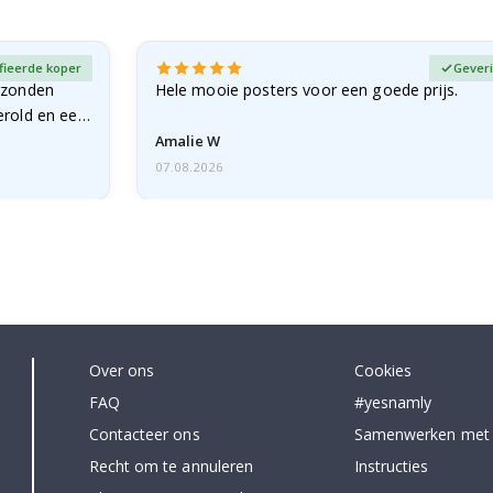
fieerde koper
Geveri
rzonden
Hele mooie posters voor een goede prijs.
erold en een
Amalie W
07.08.2026
Over ons
Cookies
FAQ
#yesnamly
Contacteer ons
Samenwerken met
Recht om te annuleren
Instructies