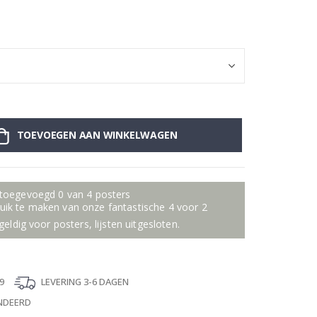
Chanel No. 5 P
TOEVOEGEN AAN WINKELWAGEN
 toegevoegd 0 van 4 posters
ik te maken van onze fantastische 4 voor 2
geldig voor posters, lijsten uitgesloten.
9
LEVERING 3-6 DAGEN
NDEERD