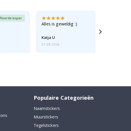
fieerde koper
Gever
Alles is geweldig :)
Katja U
07.08.2026
Populaire Categorieën
Naamstickers
 ons
Muurstickers
Tegelstickers