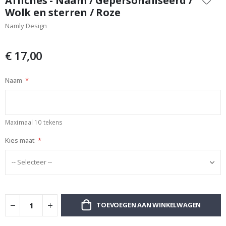
Affiches - Naam / Gepersonaliseerd /
het
Wolk en sterren / Roze
begin
Namly Design
van
de
afbeeldingen-
€ 17,00
gallerij
Naam
Maximaal 10 tekens
Kies maat
TOEVOEGEN AAN WINKELWAGEN