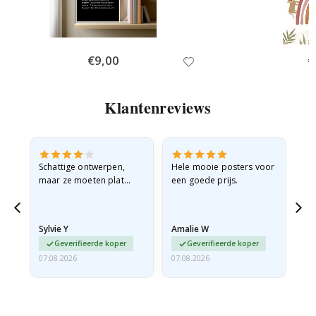
Special
€9,00
Sp
€
Price
Pr
Klantenreviews
Schattige ontwerpen,
Hele mooie posters voor
All
maar ze moeten plat
een goede prijs.
verzonden worden in een
stevige envelop. Omdat
ze opgerold en een
Sylvie Y
Amalie W
Ka
beetje…
Geverifieerde koper
Geverifieerde koper
07.08.2026
07.08.2026
07.