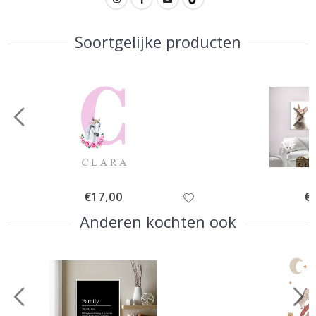
Soortgelijke producten
Special
€17,00
Spe
€
Price
Pri
Anderen kochten ook