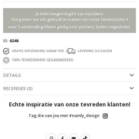
Je hebt toegevoegd 0 van 4 posters
Voeg meer toe om gebruik te maken van onze fantastische 4
voor 2 aanbieding.Alleen geldig voor posters, lijsten uitgesloten.
ID
6248
GRATIS VERZENDING VANAF €39
LEVERING 3-6 DAGEN
100% TEVREDENHEID GEGARANDEERD
DETAILS
RECENSIES
(
0
)
Echte inspiratie van onze tevreden klanten!
Tag die van jou met #namly_design