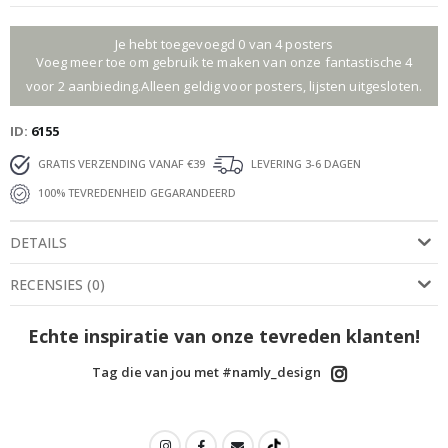
Je hebt toegevoegd 0 van 4 posters
Voeg meer toe om gebruik te maken van onze fantastische 4
voor 2 aanbieding.Alleen geldig voor posters, lijsten uitgesloten.
ID
6155
GRATIS VERZENDING VANAF €39
LEVERING 3-6 DAGEN
100% TEVREDENHEID GEGARANDEERD
DETAILS
RECENSIES
(
0
)
Echte inspiratie van onze tevreden klanten!
Tag die van jou met #namly_design