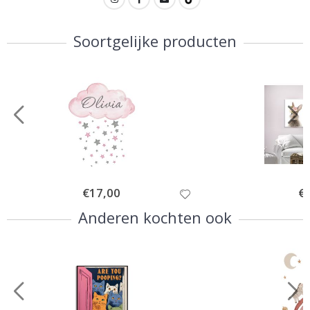
Soortgelijke producten
Special
€17,00
Spe
€
Price
Pri
Anderen kochten ook