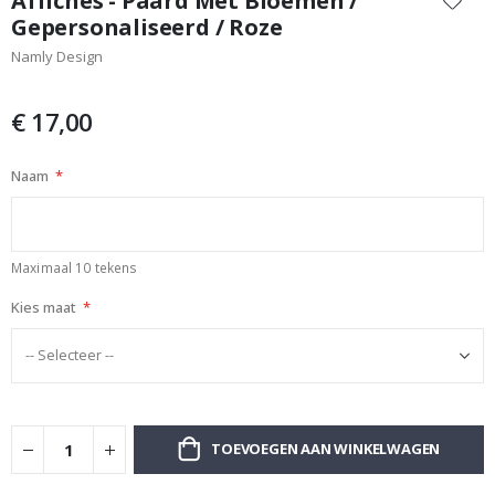
Affiches - Paard Met Bloemen /
het
Gepersonaliseerd / Roze
begin
Namly Design
van
de
afbeeldingen-
€ 17,00
gallerij
Naam
Maximaal 10 tekens
Kies maat
TOEVOEGEN AAN WINKELWAGEN