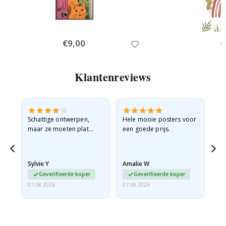
Special
€9,00
Sp
€
Price
Pr
Klantenreviews
Schattige ontwerpen,
Hele mooie posters voor
All
maar ze moeten plat
een goede prijs.
verzonden worden in een
stevige envelop. Omdat
ze opgerold en een
Sylvie Y
Amalie W
Ka
beetje…
Geverifieerde koper
Geverifieerde koper
07.08.2026
07.08.2026
07.