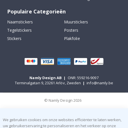
Populaire Categorieën
Naamstickers
Muurstickers
Tegelstickers
Posters
Stickers
Plakfolie
Namly Design AB
|
ONR: 559216-9097
Terminalgatan 9, 23261 Arlöv, Zweden
|
info@namly.be
© Namly Design 2026
We gebruiken cookies om onze websites efficiënter te laten werken,
uw gebruikerservaring te personaliseren en het verkeer op onze