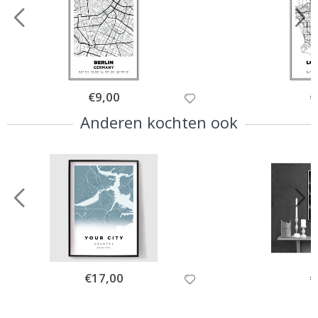
Special
€9,00
Sp
€
Price
Pr
Anderen kochten ook
Special
€17,00
Sp
€
Price
Pr