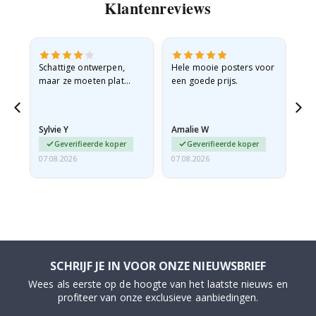
Klantenreviews
Schattige ontwerpen,
Hele mooie posters voor
All
maar ze moeten plat
een goede prijs.
verzonden worden in een
stevige envelop. Omdat
ze opgerold en een
Sylvie Y
Amalie W
Ka
beetje…
Geverifieerde koper
Geverifieerde koper
07.08.2026
07.08.2026
07.
SCHRIJF JE IN VOOR ONZE NIEUWSBRIEF
Wees als eerste op de hoogte van het laatste nieuws en
profiteer van onze exclusieve aanbiedingen.