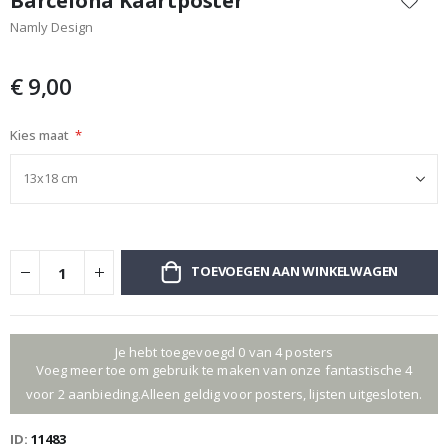
Barcelona Kaartposter
het
Namly Design
begin
van
de
€ 9,00
afbeeldingen-
gallerij
Kies maat
TOEVOEGEN AAN WINKELWAGEN
Je hebt toegevoegd 0 van 4 posters
Voeg meer toe om gebruik te maken van onze fantastische 4
voor 2 aanbieding.Alleen geldig voor posters, lijsten uitgesloten.
ID
11483