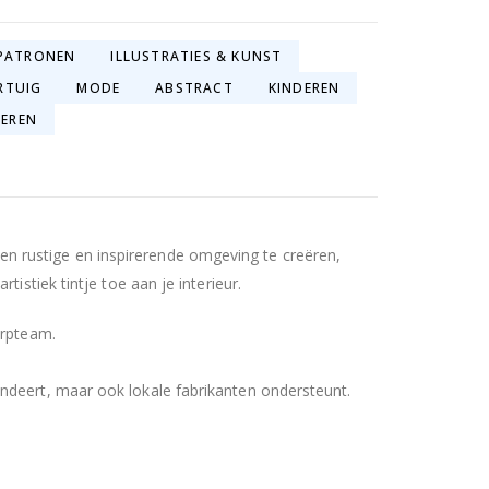
PATRONEN
ILLUSTRATIES & KUNST
RTUIG
MODE
ABSTRACT
KINDEREN
IEREN
n rustige en inspirerende omgeving te creëren,
istiek tintje toe aan je interieur.
erpteam.
ndeert, maar ook lokale fabrikanten ondersteunt.