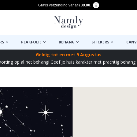
Gratis verzending vanaf
€39.00
.
RS
PLAKFOLIE
BEHANG
STICKERS
CANV
Geldig tot
en met 9 Augustus
korting op al het behang!
Geef je huis karakter met prachtig behang –
euk ✔