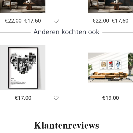
Special
Special
€22,00
€17,60
€22,00
€17,60
Price
Price
Anderen kochten ook
Special
Special
€17,00
€19,00
Price
Price
Klantenreviews