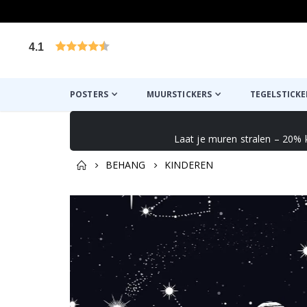
4.1
Gebaseerd op 1026 beoordelingen
POSTERS
MUURSTICKERS
TEGELSTICKE
Laat je muren stralen – 20% 
BEHANG
KINDEREN
Misschien vind je dit ook l