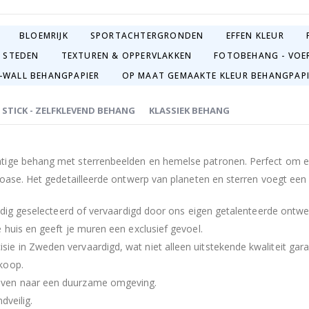
BLOEMRIJK
SPORTACHTERGRONDEN
EFFEN KLEUR
 STEDEN
TEXTUREN & OPPERVLAKKEN
FOTOBEHANG - VOE
-WALL BEHANGPAPIER
OP MAAT GEMAAKTE KLEUR BEHANGPAP
& STICK - ZELFKLEVEND BEHANG
KLASSIEK BEHANG
tige behang met sterrenbeelden en hemelse patronen. Perfect om ee
oase. Het gedetailleerde ontwerp van planeten en sterren voegt een art
uldig geselecteerd of vervaardigd door ons eigen getalenteerde ontw
 huis en geeft je muren een exclusief gevoel.
e in Zweden vervaardigd, wat niet alleen uitstekende kwaliteit gara
koop.
even naar een duurzame omgeving.
dveilig.