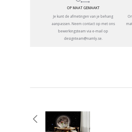
OP MAAT GEMAAKT
Je kunt de afmetingen van je behang
On
aanpassen. Neem contact op met ons
mat
bewerkingsteam via e-mail op
designteam@namly.se.