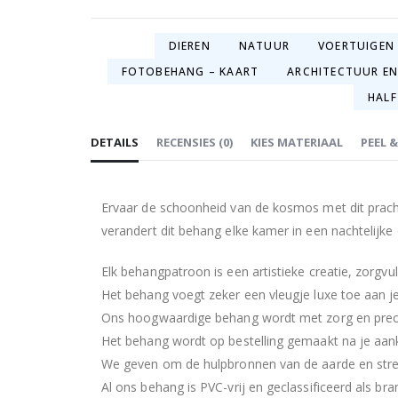
DIEREN
NATUUR
VOERTUIGEN
FOTOBEHANG – KAART
ARCHITECTUUR EN
HALF
DETAILS
RECENSIES
(
0
)
KIES MATERIAAL
PEEL 
Ervaar de schoonheid van de kosmos met dit prach
verandert dit behang elke kamer in een nachtelijke 
Elk behangpatroon is een artistieke creatie, zorgv
Het behang voegt zeker een vleugje luxe toe aan je
Ons hoogwaardige behang wordt met zorg en precisi
Het behang wordt op bestelling gemaakt na je aan
We geven om de hulpbronnen van de aarde en str
Al ons behang is PVC-vrij en geclassificeerd als bran