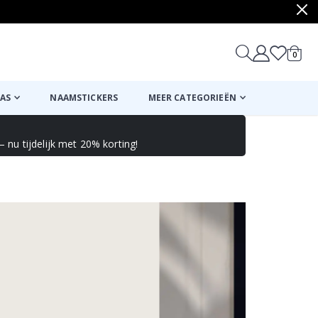
produ
0
winkel
AS
NAAMSTICKERS
MEER CATEGORIEËN
 nu tijdelijk met 20% korting!
Mand
Naar de kassa