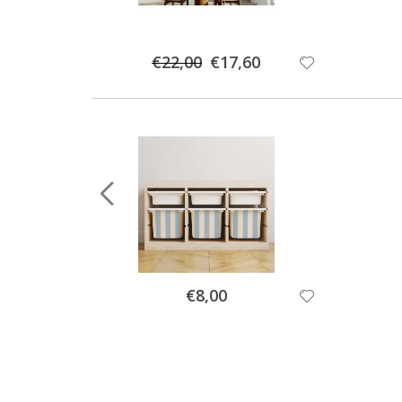
Special
€22,00
€17,60
Price
Special
€8,00
Price