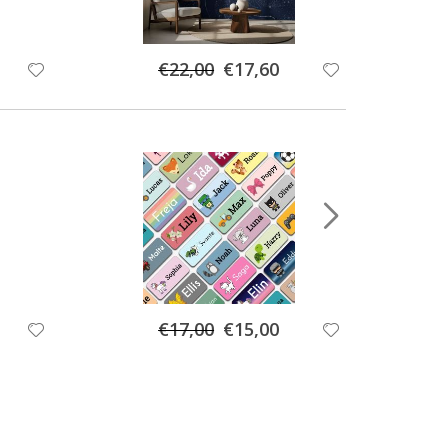
Special
€22,00
€17,60
Price
Special
€17,00
€15,00
Price