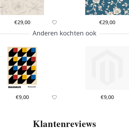
Special
Special
€29,00
€29,00
Price
Price
Anderen kochten ook
Special
Special
€9,00
€9,00
Price
Price
Klantenreviews