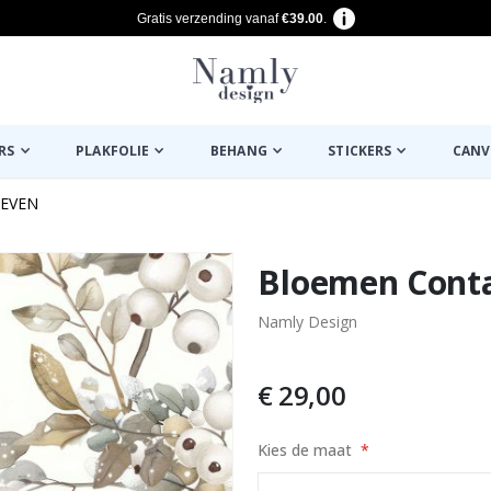
Gratis verzending vanaf
€39.00
.
RS
PLAKFOLIE
BEHANG
STICKERS
CANV
IEVEN
euk ✔
Bloemen Conta
Namly Design
€ 29,00
Kies de maat