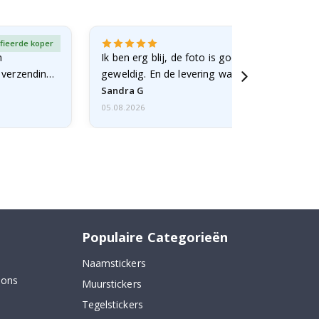
fieerde koper
Gever
n
Ik ben erg blij, de foto is goed gelukt en de lij
e verzending
geweldig. En de levering was snel.
Sandra G
05.08.2026
Populaire Categorieën
Naamstickers
 ons
Muurstickers
Tegelstickers