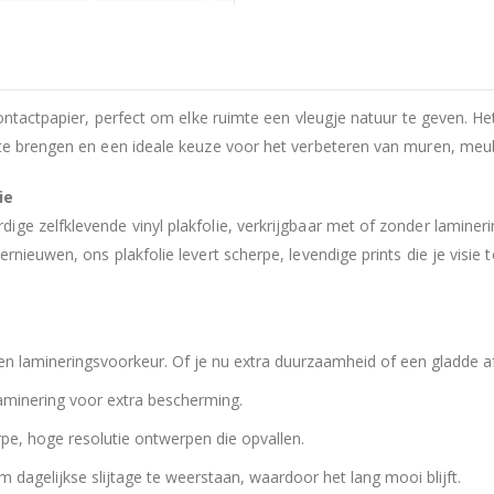
 contactpapier, perfect om elke ruimte een vleugje natuur te geven. 
 te brengen en een ideale keuze voor het verbeteren van muren, meub
ie
ige zelfklevende vinyl plakfolie, verkrijgbaar met of zonder lamine
nieuwen, ons plakfolie levert scherpe, levendige prints die je visie 
n lamineringsvoorkeur. Of je nu extra duurzaamheid of een gladde af
laminering voor extra bescherming.
pe, hoge resolutie ontwerpen die opvallen.
dagelijkse slijtage te weerstaan, waardoor het lang mooi blijft.