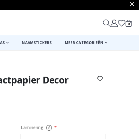
produ
0
winkel
AS
NAAMSTICKERS
MEER CATEGORIEËN
Mand
Naar de kassa
ctpapier Decor
Laminering
Poster - Bauha