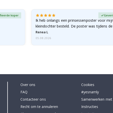
fieerde koper
Geveri
Ik heb onlangs een prinsessenposter voor mij
kleindochter besteld. De poster was tijdens d
licht…
Renea L
05.08.2026
Over ons
Cookies
FAQ
#yesnamly
Contacteer ons
Samenwerken met
Recht om te annuleren
Instructies