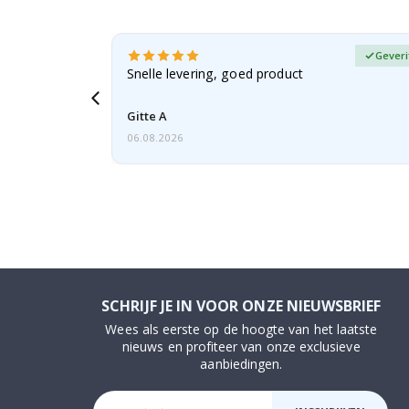
fieerde koper
Geveri
n dochter
Snelle levering, goed product
Gitte A
06.08.2026
SCHRIJF JE IN VOOR ONZE NIEUWSBRIEF
Wees als eerste op de hoogte van het laatste
nieuws en profiteer van onze exclusieve
aanbiedingen.