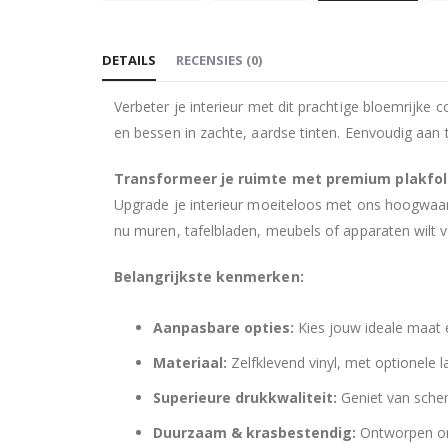
Ga
naar
DETAILS
RECENSIES
(
0
)
het
begin
Verbeter je interieur met dit prachtige bloemrijke
van
en bessen in zachte, aardse tinten. Eenvoudig aan
de
afbeeldingen-
Transformeer je ruimte met premium plakfol
gallerij
Upgrade je interieur moeiteloos met ons hoogwaard
nu muren, tafelbladen, meubels of apparaten wilt ver
Belangrijkste kenmerken:
Aanpasbare opties:
Kies jouw ideale maat e
Materiaal:
Zelfklevend vinyl, met optionele 
Superieure drukkwaliteit:
Geniet van scher
Duurzaam & krasbestendig:
Ontworpen om 