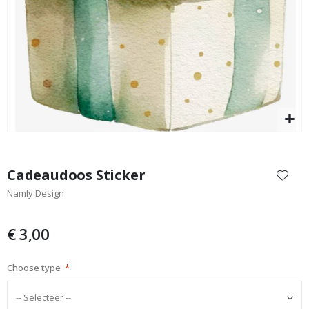
Special
9,00 €
Price
Ga
naar
Cadeaudoos Sticker
het
Namly Design
begin
van
de
€ 3,00
afbeeldingen-
gallerij
Choose type