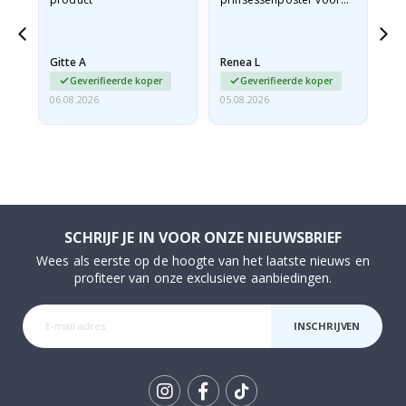
ad
mijn kleindochter
oo
d
besteld. De poster was
lev
tijdens de verzending
Gitte A
Renea L
Sa
licht…
Geverifieerde koper
Geverifieerde koper
06.08.2026
05.08.2026
05.
SCHRIJF JE IN VOOR ONZE NIEUWSBRIEF
Wees als eerste op de hoogte van het laatste nieuws en
profiteer van onze exclusieve aanbiedingen.
INSCHRIJVEN