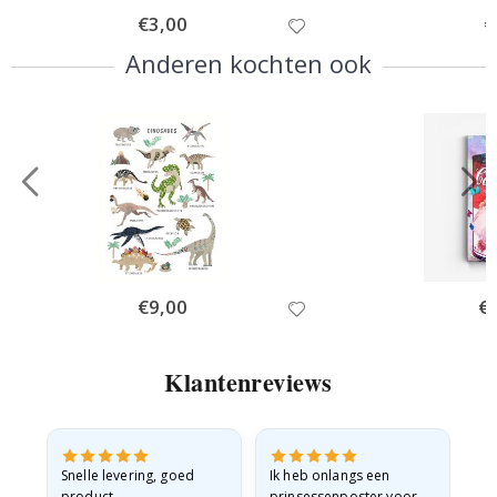
Special
€3,00
Sp
€
Price
Pr
Anderen kochten ook
Special
€9,00
Spe
€
Price
Pri
Klantenreviews
 en
Snelle levering, goed
Ik heb onlangs een
Ik 
product
prinsessenposter voor
goe