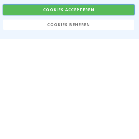
Stickers
Plakfolie
COOKIES ACCEPTEREN
COOKIES BEHEREN
Namly Design AB
|
ONR: 559216-9097
Terminalgatan 9, 23261 Arlöv, Zweden
|
info@namly.be
© Namly Design 2026