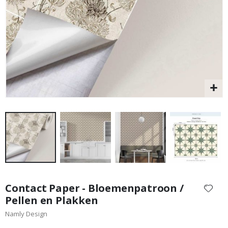
St
Special
20,00 €
Price
Ga
naar
Contact Paper - Bloemenpatroon /
het
Pellen en Plakken
begin
Namly Design
van
de