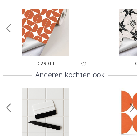
Special
€29,00
Spe
€
Price
Pri
Anderen kochten ook