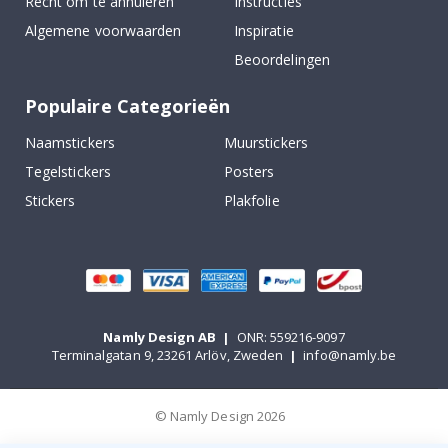
Recht om te annuleren
Instructies
Algemene voorwaarden
Inspiratie
Beoordelingen
Populaire Categorieën
Naamstickers
Muurstickers
Tegelstickers
Posters
Stickers
Plakfolie
Namly Design AB
|
ONR: 559216-9097
Terminalgatan 9, 23261 Arlöv, Zweden
|
info@namly.be
© Namly Design 2026