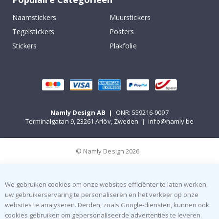
Naamstickers
Muurstickers
Tegelstickers
Posters
Stickers
Plakfolie
Namly Design AB
|
ONR: 559216-9097
Terminalgatan 9, 23261 Arlöv, Zweden
|
info@namly.be
© Namly Design 2026
We gebruiken cookies om onze websites efficiënter te laten werken,
uw gebruikerservaring te personaliseren en het verkeer op onze
websites te analyseren. Derden, zoals Google-diensten, kunnen ook
cookies gebruiken om gepersonaliseerde advertenties te leveren.