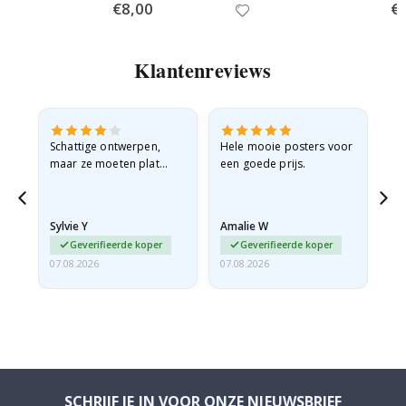
Special
€8,00
Spe
€
Price
Pri
Klantenreviews
Schattige ontwerpen,
Hele mooie posters voor
All
maar ze moeten plat
een goede prijs.
verzonden worden in een
stevige envelop. Omdat
ze opgerold en een
Sylvie Y
Amalie W
Ka
beetje…
Geverifieerde koper
Geverifieerde koper
07.08.2026
07.08.2026
07.
SCHRIJF JE IN VOOR ONZE NIEUWSBRIEF