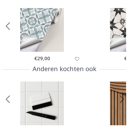
Special
€29,00
Spe
€
Price
Pri
Anderen kochten ook