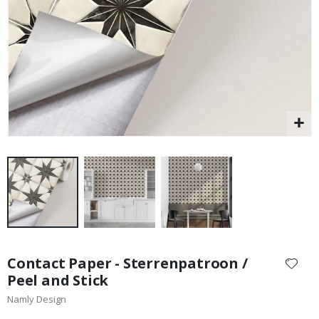
Special
29,00 €
Price
Ga
naar
Contact Paper - Sterrenpatroon /
het
Peel and Stick
begin
Namly Design
van
de