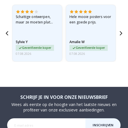
Schattige ontwerpen,
Hele mooie posters voor
All
maar ze moeten plat
een goede prijs.
verzonden worden in een
stevige envelop. Omdat
ze opgerold en een
Sylvie Y
Amalie W
Ka
beetje…
Geverifieerde koper
Geverifieerde koper
07.08.2026
07.08.2026
07.
SCHRIJF JE IN VOOR ONZE NIEUWSBRIEF
Wees als eerste op de hoogte van het laatste nieuws en
profiteer van onze exclusieve aanbiedingen.
INSCHRIJVEN