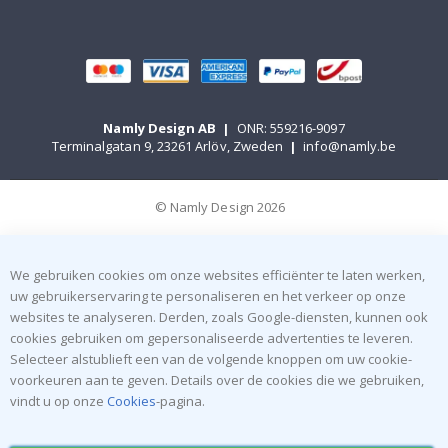
Namly Design AB
|
ONR: 559216-9097
Terminalgatan 9, 23261 Arlöv, Zweden
|
info@namly.be
© Namly Design 2026
We gebruiken cookies om onze websites efficiënter te laten werken,
uw gebruikerservaring te personaliseren en het verkeer op onze
websites te analyseren. Derden, zoals Google-diensten, kunnen ook
cookies gebruiken om gepersonaliseerde advertenties te leveren.
Selecteer alstublieft een van de volgende knoppen om uw cookie-
voorkeuren aan te geven. Details over de cookies die we gebruiken,
vindt u op onze
Cookies
-pagina.