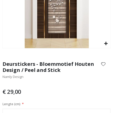
Olieverfschilderij - AI Poster
Special
17,00 €
Price
Ga
naar
Deurstickers - Bloemmotief Houten
het
Design / Peel and Stick
begin
Namly Design
van
de
afbeeldingen-
€ 29,00
gallerij
Lengte (cm)