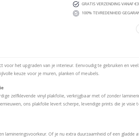
GRATIS VERZENDING VANAF €3
100% TEVREDENHEID GEGARA
ct voor het upgraden van je interieur. Eenvoudig te gebruiken en veel
ijlvolle keuze voor je muren, planken of meubels.
ie
ige zelfklevende vinyl plakfolie, verkrijgbaar met of zonder lamine
nieuwen, ons plakfolie levert scherpe, levendige prints die je visie 
n lamineringsvoorkeur. Of je nu extra duurzaamheid of een gladde af