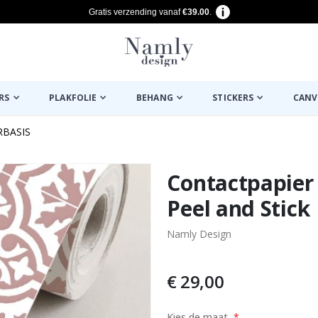
Gratis verzending vanaf
€39.00
.
RS
PLAKFOLIE
BEHANG
STICKERS
CANV
RBASIS
euk ✔
Contactpapier 
Peel and Stick
Namly Design
€ 29,00
 and Stick
Kies de maat