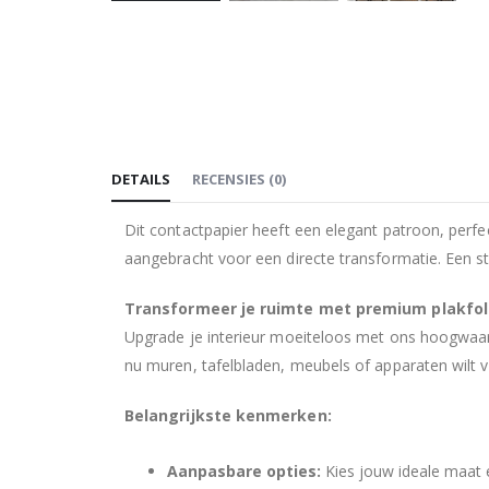
Ga
naar
het
begin
van
de
afbeeldingen-
DETAILS
RECENSIES
(
0
)
gallerij
Dit contactpapier heeft een elegant patroon, perfe
aangebracht voor een directe transformatie. Een st
Transformeer je ruimte met premium plakfol
Upgrade je interieur moeiteloos met ons hoogwaard
nu muren, tafelbladen, meubels of apparaten wilt ver
Belangrijkste kenmerken:
Aanpasbare opties:
Kies jouw ideale maat e