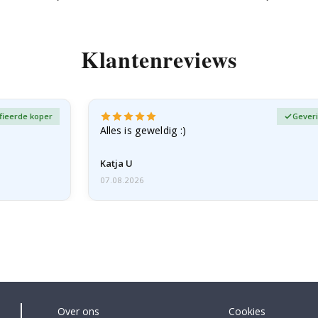
Klantenreviews
fieerde koper
Geveri
Alles is geweldig :)
Katja U
07.08.2026
Over ons
Cookies