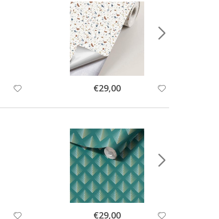
Special
€29,00
Price
Special
€29,00
Price