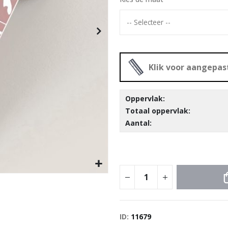
Special
29,00 €
Price
Klik voor aangepa
Oppervlak:
Totaal oppervlak:
Aantal:
ID
11679