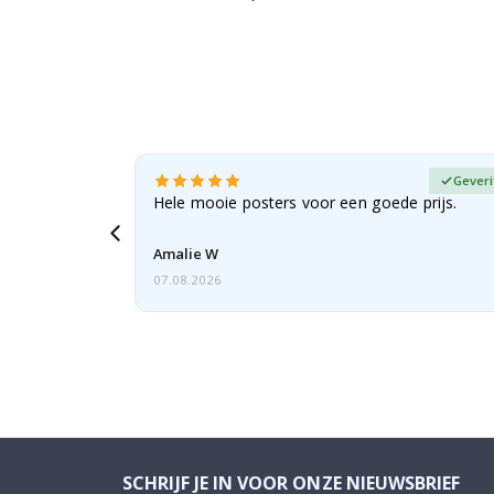
fieerde koper
Geveri
erd als
Hele mooie posters voor een goede prijs.
 bestelling,
Amalie W
07.08.2026
SCHRIJF JE IN VOOR ONZE NIEUWSBRIEF