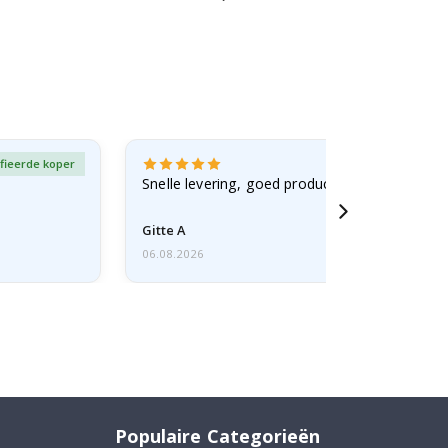
fieerde koper
Gever
Snelle levering, goed product
Gitte A
06.08.2026
Populaire Categorieën