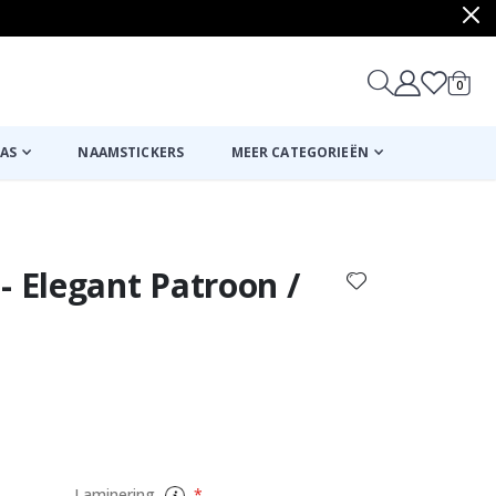
produ
0
winkel
AS
NAAMSTICKERS
MEER CATEGORIEËN
Mand
Naar de kassa
- Elegant Patroon /
Bloemen Contac
Laminering