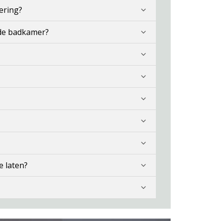
ering?
 de badkamer?
e laten?