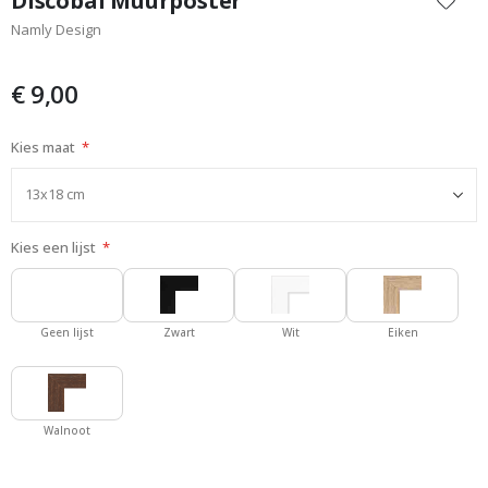
Discobal Muurposter
het
Namly Design
begin
van
de
€ 9,00
afbeeldingen-
gallerij
Kies maat
Kies een lijst
Geen lijst
Zwart
Wit
Eiken
Walnoot