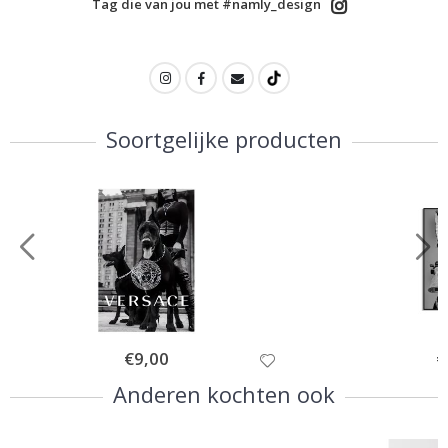
Tag die van jou met #namly_design
Soortgelijke producten
Special
€9,00
Sp
€
Price
Pr
Anderen kochten ook