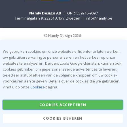
Namly Design AB
|
ONR: 559216-9097
Terminalgatan 9, 23261 Arlöv, Zweden
|
info@namly.be
© Namly Design 2026
We gebruiken cookies om onze websites efficiënter te laten werken,
uw gebruikerservaring te personaliseren en het verkeer op onze
websites te analyseren. Derden, zoals Google-diensten, kunnen ook
cookies gebruiken om gepersonaliseerde advertenties te leveren.
Selecteer alstublieft een van de volgende knoppen om uw cookie-
voorkeuren aan te geven. Details over de cookies die we gebruiken,
vindt u op onze
Cookies
-pagina.
COOKIES ACCEPTEREN
COOKIES BEHEREN