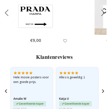
Special
€9,00
Sp
€
Price
Pr
Klantenreviews
e
Hele mooie posters voor
Alles is geweldig :)
Sn
een goede prijs.
pr
 de
Amalie W
Katja U
Gi
Geverifieerde koper
Geverifieerde koper
07.08.2026
07.08.2026
06.