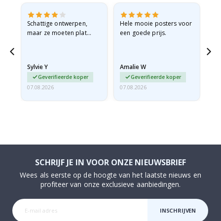
Schattige ontwerpen,
Hele mooie posters voor
All
maar ze moeten plat
een goede prijs.
verzonden worden in een
stevige envelop. Omdat
ze opgerold en een
Sylvie Y
Amalie W
Ka
beetje…
Geverifieerde koper
Geverifieerde koper
07.08.2026
07.08.2026
07.
SCHRIJF JE IN VOOR ONZE NIEUWSBRIEF
Wees als eerste op de hoogte van het laatste nieuws en
profiteer van onze exclusieve aanbiedingen.
INSCHRIJVEN