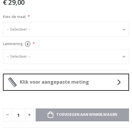
€ 29,00
afbeeldingen-
gallerij
Kies de maat
Laminering
Klik voor aangepaste meting
TOEVOEGEN AAN WINKELWAGEN