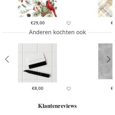
Special
€29,00
Spe
€
Price
Pri
Anderen kochten ook
Special
€8,00
Spe
€
Price
Pri
Klantenreviews