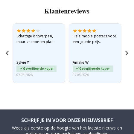
Klantenreviews
Schattige ontwerpen,
Hele mooie posters voor
All
maar ze moeten plat
een goede prijs.
verzonden worden in een
stevige envelop. Omdat
ze opgerold en een
Sylvie Y
Amalie W
Ka
beetje…
Geverifieerde koper
Geverifieerde koper
07.08.2026
07.08.2026
07.
SCHRIJF JE IN VOOR ONZE NIEUWSBRIEF
Wees als eerste op de hoogte van het laatste nieuws en
profiteer van onze exclusieve aanbiedingen.