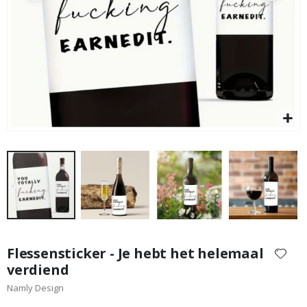
Aq
Special
17,00 €
Price
Ga
naar
Flessensticker - Je hebt het helemaal
het
verdiend
begin
Namly Design
van
de