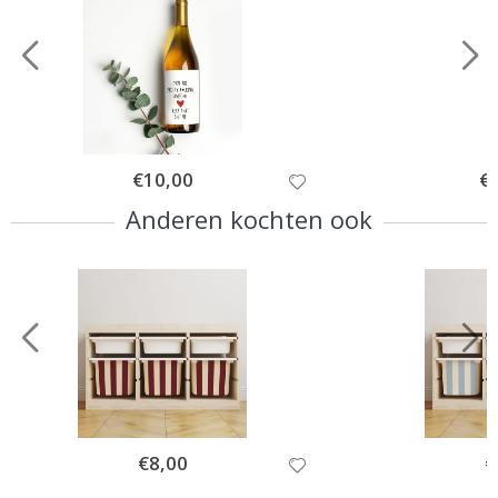
Special
€10,00
Spe
€
Price
Pri
Anderen kochten ook
Special
€8,00
Sp
€
Price
Pr