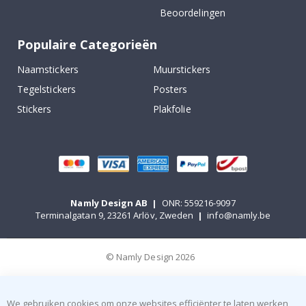
Beoordelingen
Populaire Categorieën
Naamstickers
Muurstickers
Tegelstickers
Posters
Stickers
Plakfolie
Namly Design AB
|
ONR: 559216-9097
Terminalgatan 9, 23261 Arlöv, Zweden
|
info@namly.be
© Namly Design 2026
We gebruiken cookies om onze websites efficiënter te laten werken,