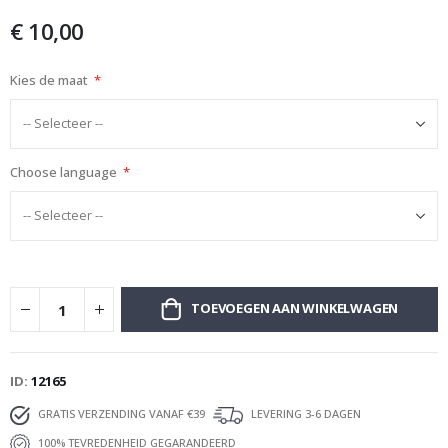
afbeeldingen-
€ 10,00
gallerij
Kies de maat
Choose language
TOEVOEGEN AAN WINKELWAGEN
ID
12165
GRATIS VERZENDING VANAF €39
LEVERING 3-6 DAGEN
100% TEVREDENHEID GEGARANDEERD