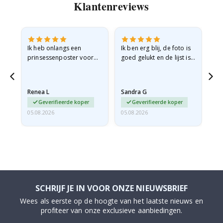
Klantenreviews
ijn
Ik heb onlangs een
Ik ben erg blij, de foto is
Ui
prinsessenposter voor
goed gelukt en de lijst is
mijn kleindochter
ook geweldig. En de
n
besteld. De poster was
levering was snel.
tijdens de verzending
Renea L
Sandra G
Al
licht…
Geverifieerde koper
Geverifieerde koper
05.08.2026
05.08.2026
05.
SCHRIJF JE IN VOOR ONZE NIEUWSBRIEF
Wees als eerste op de hoogte van het laatste nieuws en
profiteer van onze exclusieve aanbiedingen.