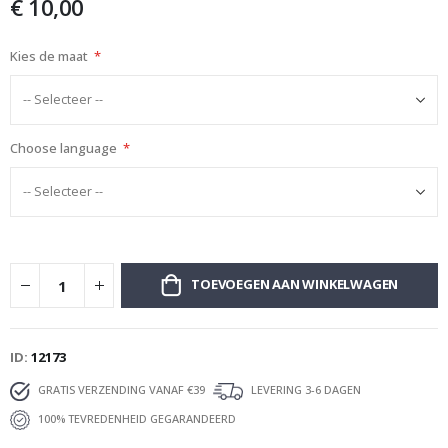
€ 10,00
afbeeldingen-
gallerij
Kies de maat
Choose language
TOEVOEGEN AAN WINKELWAGEN
ID
12173
GRATIS VERZENDING VANAF €39
LEVERING 3-6 DAGEN
100% TEVREDENHEID GEGARANDEERD