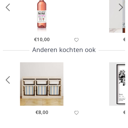
Special
€10,00
Spe
€
Price
Pri
Anderen kochten ook
Special
€8,00
Spe
€
Price
Pri