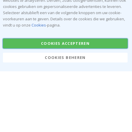
websites te analyseren. Derden, zoals Google-diensten, kunnen ook
cookies gebruiken om gepersonaliseerde advertenties te leveren.
Populaire Categorieën
Selecteer alstublieft een van de volgende knoppen om uw cookie-
voorkeuren aan te geven. Details over de cookies die we gebruiken,
Naamstickers
Muurstickers
vindt u op onze
Cookies
-pagina.
Tegelstickers
Posters
Stickers
Plakfolie
COOKIES ACCEPTEREN
COOKIES BEHEREN
Namly Design AB
|
ONR: 559216-9097
Terminalgatan 9, 23261 Arlöv, Zweden
|
info@namly.be
© Namly Design 2026