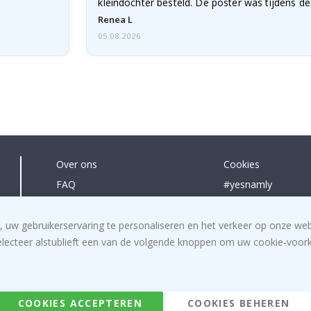
kleindochter besteld. De poster was tijdens d
licht…
Renea L
05.08.2026
Over ons
Cookies
FAQ
#yesnamly
Contacteer ons
Samenwerken met
Recht om te annuleren
Instructies
, uw gebruikerservaring te personaliseren en het verkeer op onze we
electeer alstublieft een van de volgende knoppen om uw cookie-voorke
Algemene voorwaarden
Inspiratie
Beoordelingen
COOKIES ACCEPTEREN
COOKIES BEHEREN