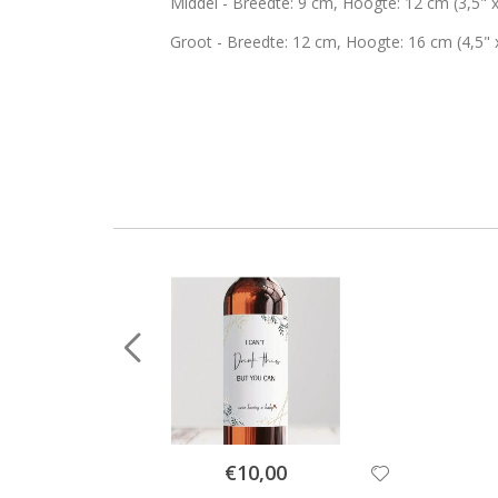
Middel - Breedte: 9 cm, Hoogte: 12 cm (3,5" x
Groot - Breedte: 12 cm, Hoogte: 16 cm (4,5" 
Special
€10,00
Price