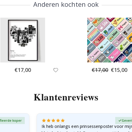
Anderen kochten ook
Special
Special
€17,00
€17,00
€15,00
Price
Price
Klantenreviews
fieerde koper
Gever
Ik heb onlangs een prinsessenposter voor mij