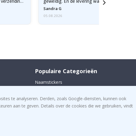
e verzending
geweldig. En de levering was snel.
Sandra G
05.08.2026
Populaire Categorieën
Naamstickers
 ons
Muurstickers
bsites te analyseren. Derden, zoals Google-diensten, kunnen ook
Tegelstickers
uren aan te geven. Details over de cookies die we gebruiken, vindt
Posters
Stickers
Plakfolie