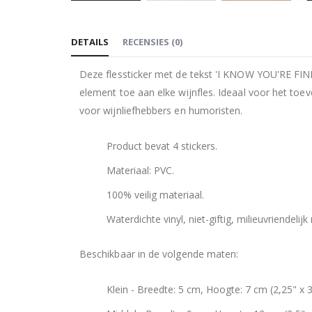
Ga
naar
DETAILS
RECENSIES
(
0
)
het
begin
Deze flessticker met de tekst 'I KNOW YOU'RE F
van
element toe aan elke wijnfles. Ideaal voor het toe
de
voor wijnliefhebbers en humoristen.
afbeeldingen-
gallerij
Product bevat 4 stickers.
Materiaal: PVC.
100% veilig materiaal.
Waterdichte vinyl, niet-giftig, milieuvriendelijk
Beschikbaar in de volgende maten:
Klein - Breedte: 5 cm, Hoogte: 7 cm (2,25" x 3