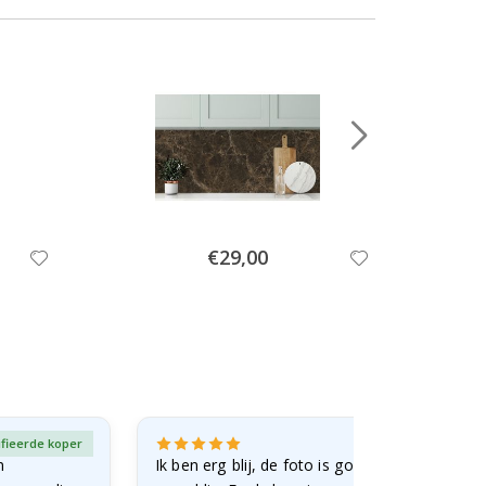
Special
€29,00
Price
ifieerde koper
Gever
n
Ik ben erg blij, de foto is goed gelukt en de lij