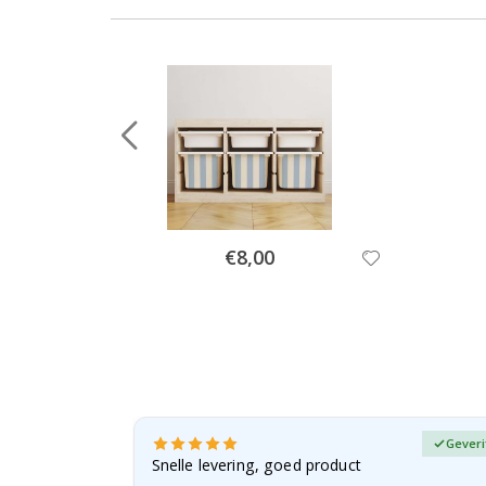
Special
€8,00
Price
fieerde koper
Geveri
, gezien de
Snelle levering, goed product