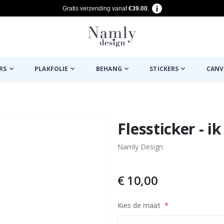
Gratis verzending vanaf
€39.00
.
RS
PLAKFOLIE
BEHANG
STICKERS
CANV
euk ✔
Flessticker - i
Namly Design
€ 10,00
Kies de maat
AI Poster