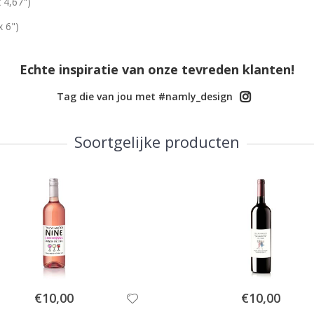
 4,67")
x 6")
Echte inspiratie van onze tevreden klanten!
Tag die van jou met #namly_design
Soortgelijke producten
Special
Special
€10,00
€10,00
Price
Price