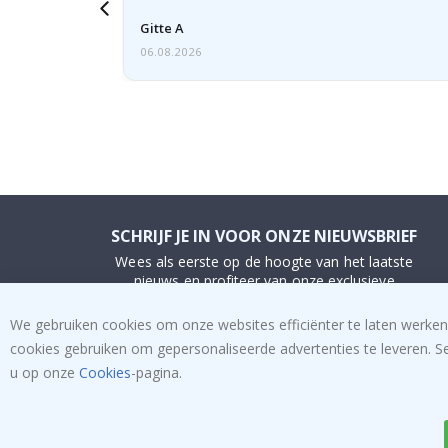
voren
Gitte A
06.08.2026
SCHRIJF JE IN VOOR ONZE NIEUWSBRIEF
Wees als eerste op de hoogte van het laatste
nieuws en profiteer van onze exclusieve
aanbiedingen.
We gebruiken cookies om onze websites efficiënter te laten werken
cookies gebruiken om gepersonaliseerde advertenties te leveren. S
INSCHRIJVEN
u op onze
Cookies
-pagina.