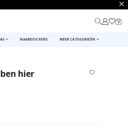
produ
0
winkel
AS
NAAMSTICKERS
MEER CATEGORIEËN
Mand
Naar de kassa
k ben hier
Gepersonalisee