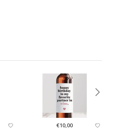
Special
€10,00
Price