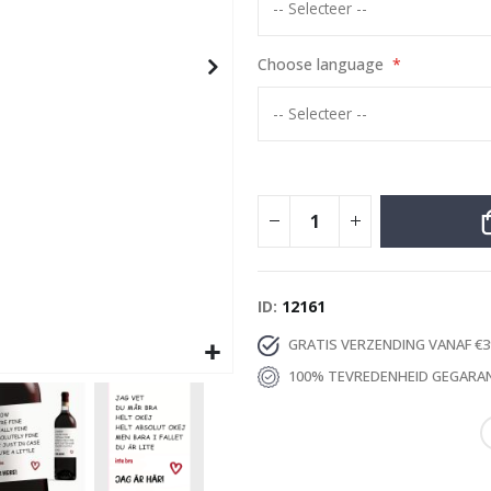
Special
17,00 €
Price
Choose language
ID
12161
GRATIS VERZENDING VANAF €3
100% TEVREDENHEID GEGARA