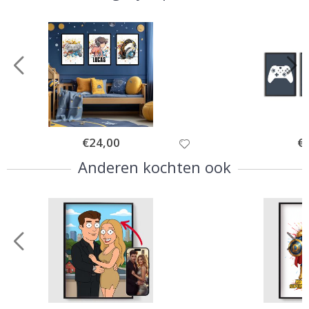
Special
€24,00
Spe
€
Price
Pri
Anderen kochten ook