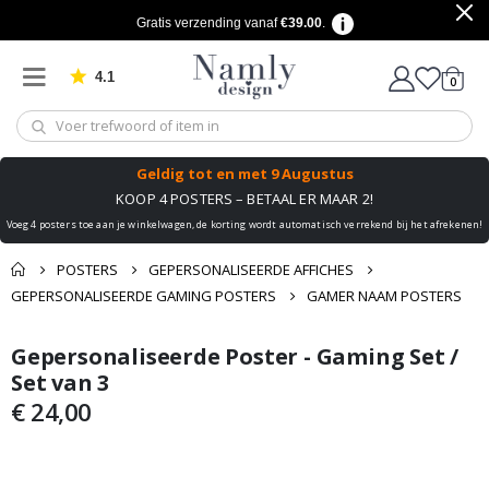
Gratis verzending vanaf
€39.00
.
4.1
produ
0
Gebaseerd op 1023 beoordelingen
winkel
Geldig tot
en met 9 Augustus
KOOP 4 POSTERS – BETAAL ER MAAR 2!
Voeg 4 posters toe aan je winkelwagen, de korting wordt automatisch verrekend bij het afrekenen!
POSTERS
GEPERSONALISEERDE AFFICHES
GEPERSONALISEERDE GAMING POSTERS
GAMER NAAM POSTERS
Misschien vind je dit
Gepersonaliseerde Poster - Gaming Set /
Mand
Ga
Ga
ook leuk ✔
naar
naar
Set van 3
Naar de kassa
het
het
€ 24,00
einde
begin
van
van
de
de