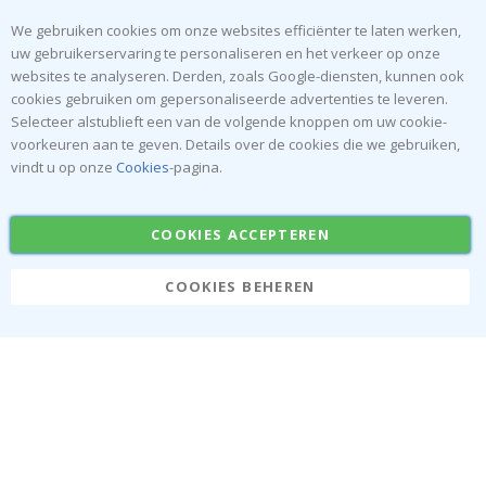
Recht om te annuleren
Instructies
We gebruiken cookies om onze websites efficiënter te laten werken,
Algemene voorwaarden
Inspiratie
uw gebruikerservaring te personaliseren en het verkeer op onze
Beoordelingen
websites te analyseren. Derden, zoals Google-diensten, kunnen ook
cookies gebruiken om gepersonaliseerde advertenties te leveren.
Populaire Categorieën
Selecteer alstublieft een van de volgende knoppen om uw cookie-
voorkeuren aan te geven. Details over de cookies die we gebruiken,
Naamstickers
Muurstickers
vindt u op onze
Cookies
-pagina.
Tegelstickers
Posters
Stickers
Plakfolie
COOKIES ACCEPTEREN
COOKIES BEHEREN
Namly Design AB
|
ONR: 559216-9097
Terminalgatan 9, 23261 Arlöv, Zweden
|
info@namly.be
© Namly Design 2026