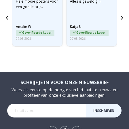
e
Hele mooie posters voor
Alles is geweldig :)
Sn
een goede prijs.
pr
 de
Amalie W
Katja U
Gi
Geverifieerde koper
Geverifieerde koper
07.08.2026
07.08.2026
06.
SCHRIJF JE IN VOOR ONZE NIEUWSBRIEF
Wees als eerste op de hoogte van het laatste nieuws en
profiteer van onze exclusieve aanbiedingen.
INSCHRIJVEN