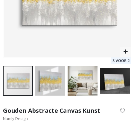
Special
39,00 €
Price
Ga
naar
Gouden Abstracte Canvas Kunst
het
Namly Design
begin
van
de