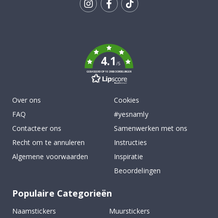
Tik
To
k
4.1
/5
GEBASEERD OP 1029 BEOORDELINGEN
Over ons
Cookies
FAQ
#yesnamly
Contacteer ons
Samenwerken met ons
Recht om te annuleren
Instructies
Algemene voorwaarden
Inspiratie
Beoordelingen
Populaire Categorieën
Naamstickers
Muurstickers