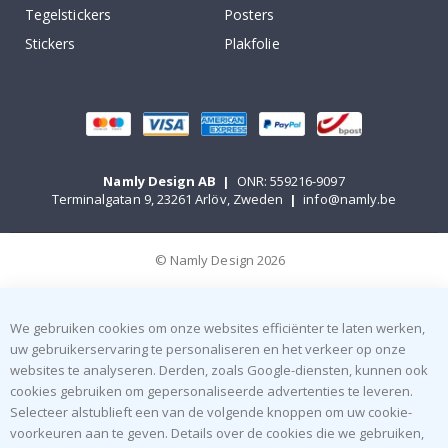
Tegelstickers
Posters
Stickers
Plakfolie
Namly Design AB
|
ONR: 559216-9097
Terminalgatan 9, 23261 Arlöv, Zweden
|
info@namly.be
© Namly Design 2026
We gebruiken cookies om onze websites efficiënter te laten werken,
uw gebruikerservaring te personaliseren en het verkeer op onze
websites te analyseren. Derden, zoals Google-diensten, kunnen ook
cookies gebruiken om gepersonaliseerde advertenties te leveren.
Selecteer alstublieft een van de volgende knoppen om uw cookie-
voorkeuren aan te geven. Details over de cookies die we gebruiken,