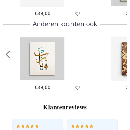
Special
€39,00
Spe
€
Price
Pri
Anderen kochten ook
Special
€39,00
Spe
€
Price
Pri
Klantenreviews