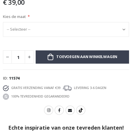
€ 39,00
afbeeldingen-
gallerij
Kies de maat
TOEVOEGEN AAN WINKELWAGEN
ID
11574
GRATIS VERZENDING VANAF €39
LEVERING 3-6 DAGEN
100% TEVREDENHEID GEGARANDEERD
Echte inspiratie van onze tevreden klanten!