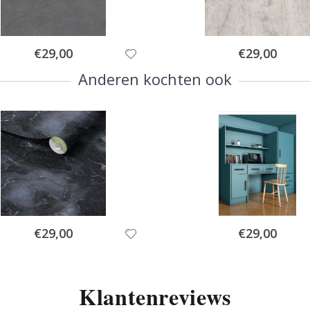
Special
Special
€29,00
€29,00
Price
Price
Anderen kochten ook
Special
Special
€29,00
€29,00
Price
Price
Klantenreviews