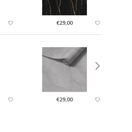
Special
€29,00
Price
Special
€29,00
Price