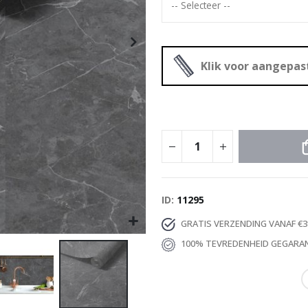
Special
29,00 €
Price
Klik voor aangepa
ID
11295
GRATIS VERZENDING VANAF €3
100% TEVREDENHEID GEGARA