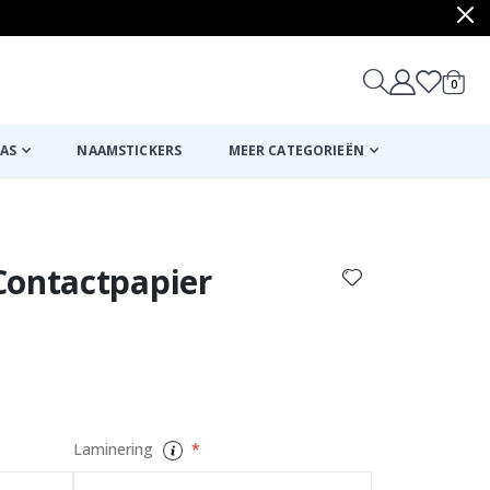
produ
0
winkel
AS
NAAMSTICKERS
MEER CATEGORIEËN
Mand
Naar de kassa
Contactpapier
Laminering
Contactpapier - 