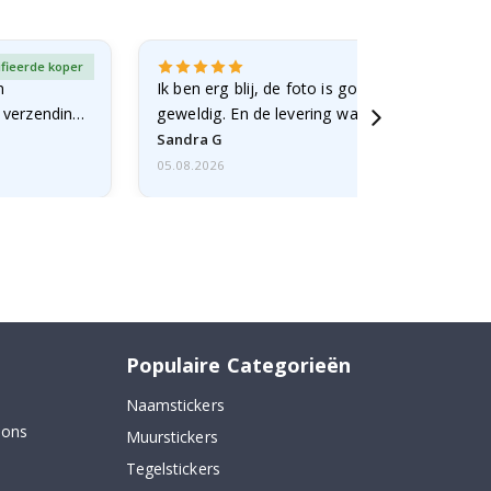
ifieerde koper
Gever
n
Ik ben erg blij, de foto is goed gelukt en de lij
e verzending
geweldig. En de levering was snel.
Sandra G
05.08.2026
Populaire Categorieën
Naamstickers
 ons
Muurstickers
Tegelstickers