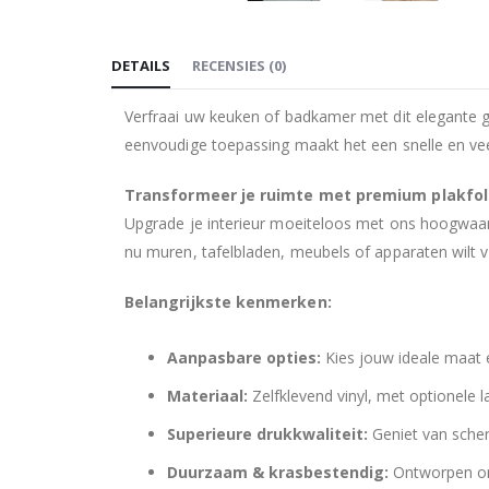
Ga
naar
DETAILS
RECENSIES
(
0
)
het
begin
Verfraai uw keuken of badkamer met dit elegante g
van
eenvoudige toepassing maakt het een snelle en veel
de
afbeeldingen-
Transformeer je ruimte met premium plakfol
gallerij
Upgrade je interieur moeiteloos met ons hoogwaard
nu muren, tafelbladen, meubels of apparaten wilt ver
Belangrijkste kenmerken:
Aanpasbare opties:
Kies jouw ideale maat e
Materiaal:
Zelfklevend vinyl, met optionele 
Superieure drukkwaliteit:
Geniet van scher
Duurzaam & krasbestendig:
Ontworpen om 