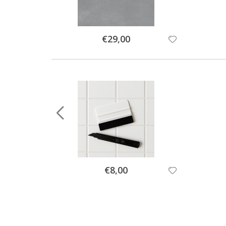
Special
€29,00
Price
Special
€8,00
Price