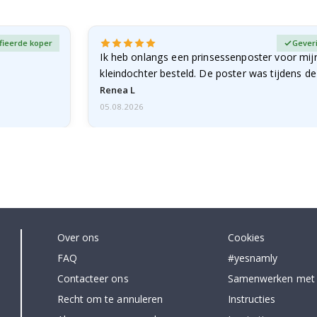
fieerde koper
Gever
Ik heb onlangs een prinsessenposter voor mij
kleindochter besteld. De poster was tijdens d
licht…
Renea L
05.08.2026
Over ons
Cookies
FAQ
#yesnamly
Contacteer ons
Samenwerken met
Recht om te annuleren
Instructies