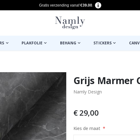
Gratis verzending vanaf
€39.00
.
RS
PLAKFOLIE
BEHANG
STICKERS
CANV
euk ✔
Grijs Marmer 
Namly Design
€ 29,00
Kies de maat
akken