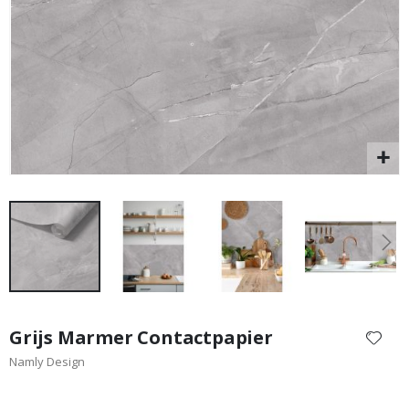
Special
29,00 €
Price
Ga
naar
Grijs Marmer Contactpapier
het
Namly Design
begin
van
de