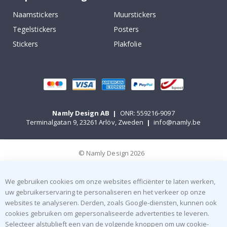
Naamstickers
Muurstickers
Tegelstickers
Posters
Stickers
Plakfolie
Namly Design AB
|
ONR: 559216-9097
Terminalgatan 9, 23261 Arlöv, Zweden
|
info@namly.be
© Namly Design 2026
We gebruiken cookies om onze websites efficiënter te laten werken,
uw gebruikerservaring te personaliseren en het verkeer op onze
websites te analyseren. Derden, zoals Google-diensten, kunnen ook
cookies gebruiken om gepersonaliseerde advertenties te leveren.
Selecteer alstublieft een van de volgende knoppen om uw cookie-