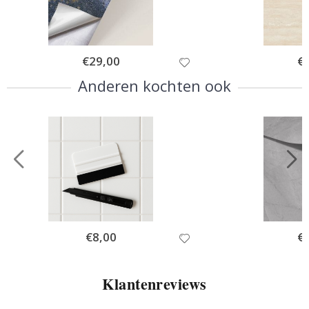
Special
€29,00
Spe
€
Price
Pri
Anderen kochten ook
Special
€8,00
Spe
€
Price
Pri
Klantenreviews