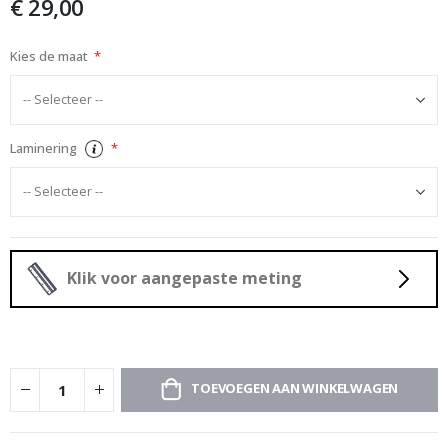
€ 29,00
afbeeldingen-
gallerij
Kies de maat
Laminering
Klik voor aangepaste meting
TOEVOEGEN AAN WINKELWAGEN