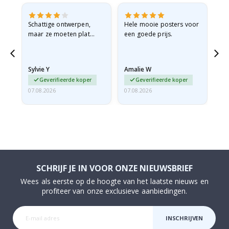
Schattige ontwerpen,
Hele mooie posters voor
All
maar ze moeten plat
een goede prijs.
verzonden worden in een
stevige envelop. Omdat
ze opgerold en een
Sylvie Y
Amalie W
Ka
beetje…
Geverifieerde koper
Geverifieerde koper
07.08.2026
07.08.2026
07.
SCHRIJF JE IN VOOR ONZE NIEUWSBRIEF
Wees als eerste op de hoogte van het laatste nieuws en
profiteer van onze exclusieve aanbiedingen.
INSCHRIJVEN