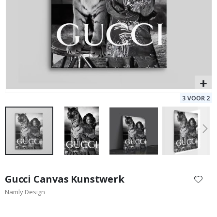
Se
Special
9,00 €
Price
Ga
naar
Gucci Canvas Kunstwerk
het
Namly Design
begin
van
de