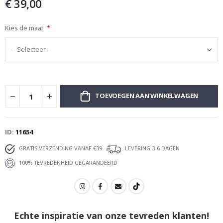
€ 39,00
afbeeldingen-
gallerij
Kies de maat
TOEVOEGEN AAN WINKELWAGEN
ID
11654
GRATIS VERZENDING VANAF €39
LEVERING 3-6 DAGEN
100% TEVREDENHEID GEGARANDEERD
Echte inspiratie van onze tevreden klanten!