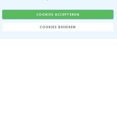
Tegelstickers
Posters
Stickers
Plakfolie
COOKIES ACCEPTEREN
COOKIES BEHEREN
Namly Design AB
|
ONR: 559216-9097
Terminalgatan 9, 23261 Arlöv, Zweden
|
info@namly.be
© Namly Design 2026