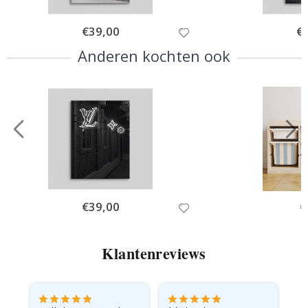
Special
€39,00
Spe
€
Price
Pri
Anderen kochten ook
Special
€39,00
Sp
€
Price
Pr
Klantenreviews