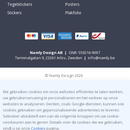
Tegelstickers
Posters
Stickers
Plakfolie
Namly Design AB
|
ONR: 559216-9097
Terminalgatan 9, 23261 Arlöv, Zweden
|
info@namly.be
© Namly Design 2026
We gebruiken cookies om onze websites efficiënter te laten werken,
uw gebruikerservaring te personaliseren en het verkeer op onze
websites te analyseren. Derden, zoals Google-diensten, kunnen ook
cookies gebruiken om gepersonaliseerde advertenties te leveren.
Selecteer alstublieft een van de volgende knoppen om uw cookie-
voorkeuren aan te geven. Details over de cookies die we gebruiken,
vindt u op onze
Cookies
-pagina.