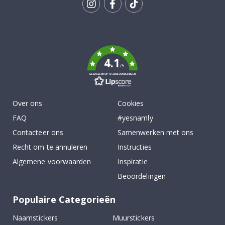
Tik
To
k
4.1
/5
GEBASEERD OP 1029 BEOORDELINGEN
Over ons
Cookies
FAQ
#yesnamly
Contacteer ons
Samenwerken met ons
Recht om te annuleren
Instructies
Algemene voorwaarden
Inspiratie
Beoordelingen
Populaire Categorieën
Naamstickers
Muurstickers