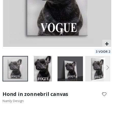
Set van 3
Special
25,00 €
Price
Ga
naar
Hond in zonnebril canvas
het
Namly Design
begin
van
de