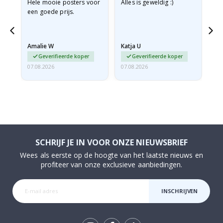
e
Hele mooie posters voor
Alles is geweldig :)
Sn
een goede prijs.
pr
 de
Amalie W
Katja U
Gi
Geverifieerde koper
Geverifieerde koper
07.08.2026
07.08.2026
06.
SCHRIJF JE IN VOOR ONZE NIEUWSBRIEF
Wees als eerste op de hoogte van het laatste nieuws en
profiteer van onze exclusieve aanbiedingen.
INSCHRIJVEN