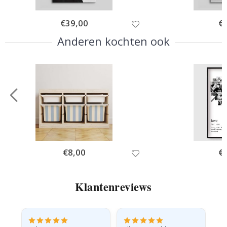
Special
€39,00
Spe
€
Price
Pri
Anderen kochten ook
Special
€8,00
Spe
€
Price
Pri
Klantenreviews