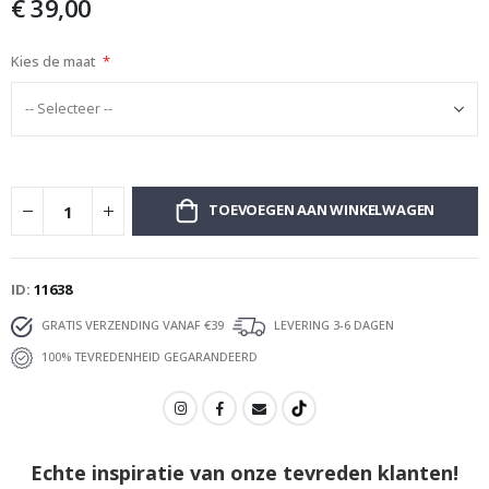
€ 39,00
afbeeldingen-
gallerij
Kies de maat
TOEVOEGEN AAN WINKELWAGEN
ID
11638
GRATIS VERZENDING VANAF €39
LEVERING 3-6 DAGEN
100% TEVREDENHEID GEGARANDEERD
Echte inspiratie van onze tevreden klanten!