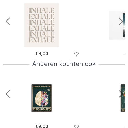
Special
€9,00
Sp
€
Price
Pr
Anderen kochten ook
Special
€9,00
Sp
€