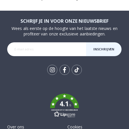
Price
Pr
SCHRIJF JE IN VOOR ONZE NIEUWSBRIEF
Wees als eerste op de hoogte van het laatste nieuws en
profiteer van onze exclusieve aanbiedingen.
INSCHRIJVEN
Tik
To
k
4.1
/5
GEBASEERD OP 1019 BEOORDELINGEN
Over ons
Cookies