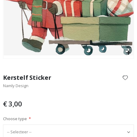
Stripes green-cream
Special
8,00 €
Price
Ga
naar
Kerstelf Sticker
het
Namly Design
begin
van
de
€ 3,00
afbeeldingen-
gallerij
Choose type