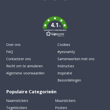
Tik
To
k
4.1
/5
GEBASEERD OP 1029 BEOORDELINGEN
Over ons
Cookies
FAQ
#yesnamly
Contacteer ons
Samenwerken met ons
Recht om te annuleren
Instructies
Algemene voorwaarden
Inspiratie
Beoordelingen
Populaire Categorieën
Naamstickers
Muurstickers
Tegelstickers
Posters