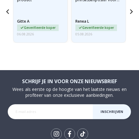
g
mijn kleindochter
oo
besteld. De poster was
lev
tijdens de verzending
Gitte A
Renea L
Sa
licht…
Geverifieerde koper
Geverifieerde koper
06.08.2026
05.08.2026
05.
SCHRIJF JE IN VOOR ONZE NIEUWSBRIEF
Wees als eerste op de hoogte van het laatste nieuws en
profiteer van onze exclusieve aanbiedingen.
INSCHRIJVEN