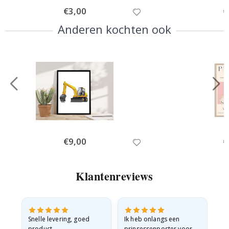
Special
€3,00
Sp
€
Price
Pr
Anderen kochten ook
Special
€9,00
Sp
€
Price
Pr
Klantenreviews
Snelle levering, goed
Ik heb onlangs een
Ik 
product
prinsessenposter voor
goe