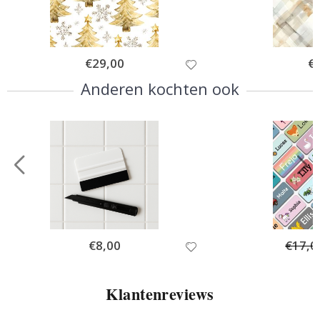
Special
€29,00
Spe
€
Price
Pri
Anderen kochten ook
Special
€8,00
€17,0
Price
Klantenreviews