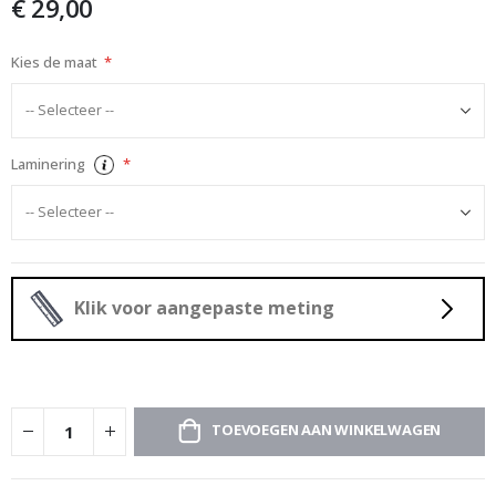
€ 29,00
afbeeldingen-
gallerij
Kies de maat
Laminering
Klik voor aangepaste meting
TOEVOEGEN AAN WINKELWAGEN