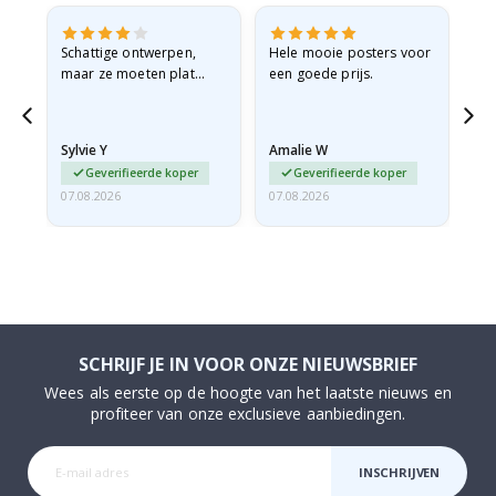
Schattige ontwerpen,
Hele mooie posters voor
All
maar ze moeten plat
een goede prijs.
verzonden worden in een
stevige envelop. Omdat
ze opgerold en een
Sylvie Y
Amalie W
Ka
beetje…
Geverifieerde koper
Geverifieerde koper
07.08.2026
07.08.2026
07.
SCHRIJF JE IN VOOR ONZE NIEUWSBRIEF
Wees als eerste op de hoogte van het laatste nieuws en
profiteer van onze exclusieve aanbiedingen.
INSCHRIJVEN