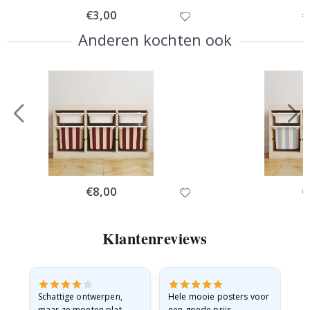
Special
€3,00
Sp
€
Price
Pr
Anderen kochten ook
Special
€8,00
Sp
€
Price
Pr
Klantenreviews
Schattige ontwerpen,
Hele mooie posters voor
All
maar ze moeten plat
een goede prijs.