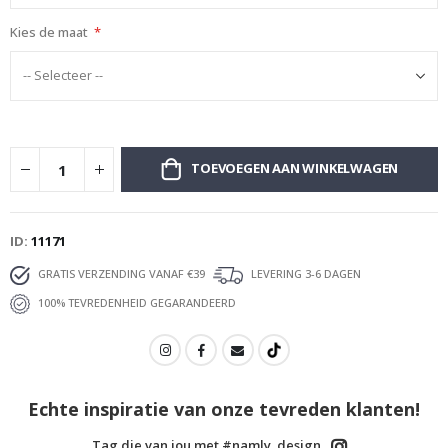
Kies de maat
TOEVOEGEN AAN WINKELWAGEN
ID
11171
GRATIS VERZENDING VANAF €39
LEVERING 3-6 DAGEN
100% TEVREDENHEID GEGARANDEERD
Echte inspiratie van onze tevreden klanten!
Tag die van jou met #namly_design