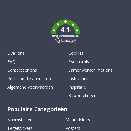
Tik
To
k
4.1
/5
GEBASEERD OP 1031 BEOORDELINGEN
Over ons
Cookies
FAQ
#yesnamly
Contacteer ons
Samenwerken met ons
Recht om te annuleren
Instructies
Algemene voorwaarden
Inspiratie
Beoordelingen
Populaire Categorieën
Naamstickers
Muurstickers
Tegelstickers
Posters