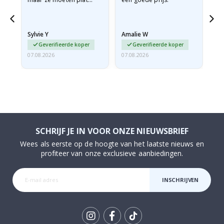
verzonden worden in een
stevige envelop. Omdat
ze opgerold en een
Sylvie Y
Amalie W
Ka
beetje…
Geverifieerde koper
Geverifieerde koper
07.08.2026
07.08.2026
07.
SCHRIJF JE IN VOOR ONZE NIEUWSBRIEF
Wees als eerste op de hoogte van het laatste nieuws en
profiteer van onze exclusieve aanbiedingen.
INSCHRIJVEN