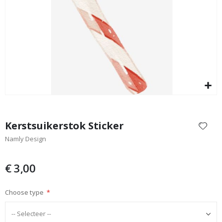
Aq
Special
17,00 €
Price
Ga
naar
Kerstsuikerstok Sticker
het
Namly Design
begin
van
de
€ 3,00
afbeeldingen-
gallerij
Choose type