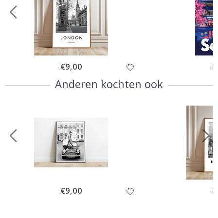
Special
€9,00
Sp
€
Price
Pr
Anderen kochten ook
Special
€9,00
Sp
€
Price
Pr