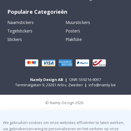
Populaire Categorieën
Naamstickers
Muurstickers
Tegelstickers
Posters
Stickers
Plakfolie
Namly Design AB
|
ONR: 559216-9097
Terminalgatan 9, 23261 Arlöv, Zweden
|
info@namly.be
© Namly Design 2026
We gebruiken cookies om onze websites efficiënter te laten werken,
uw gebruikerservaring te personaliseren en het verkeer op onze