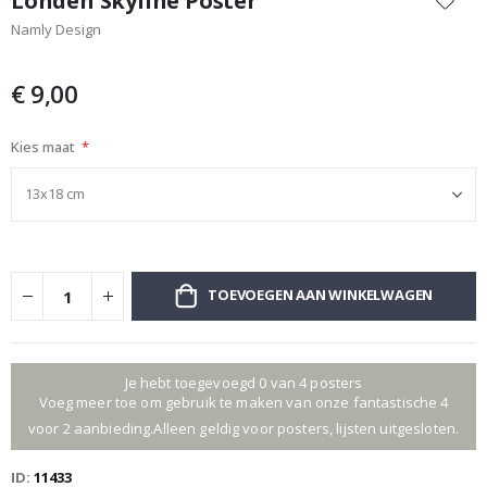
Londen Skyline Poster
het
Namly Design
begin
van
de
€ 9,00
afbeeldingen-
gallerij
Kies maat
TOEVOEGEN AAN WINKELWAGEN
Je hebt toegevoegd 0 van 4 posters
Voeg meer toe om gebruik te maken van onze fantastische 4
voor 2 aanbieding.Alleen geldig voor posters, lijsten uitgesloten.
ID
11433