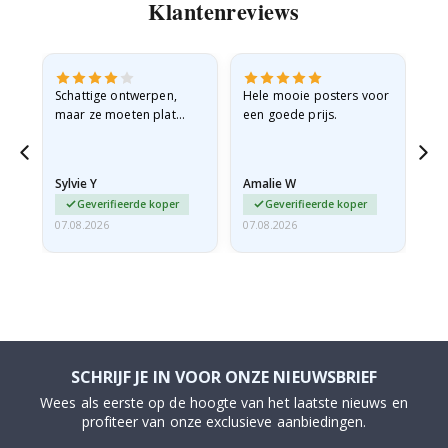
Klantenreviews
Schattige ontwerpen,
Hele mooie posters voor
All
maar ze moeten plat
een goede prijs.
verzonden worden in een
stevige envelop. Omdat
ze opgerold en een
Sylvie Y
Amalie W
Ka
beetje…
Geverifieerde koper
Geverifieerde koper
07.08.2026
07.08.2026
07.
SCHRIJF JE IN VOOR ONZE NIEUWSBRIEF
Wees als eerste op de hoogte van het laatste nieuws en
profiteer van onze exclusieve aanbiedingen.