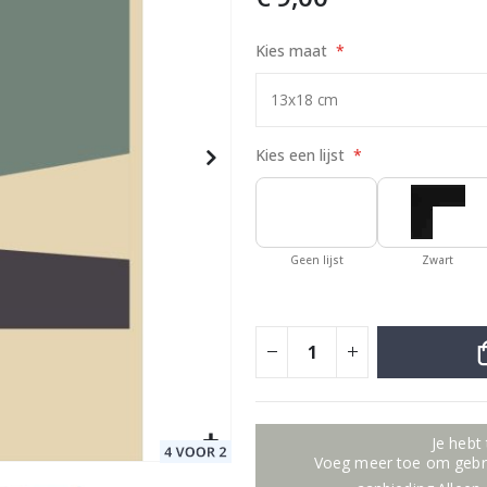
Kies maat
AI Poster
Special
17,00 €
Price
Kies een lijst
Geen lijst
Zwart
Je hebt
Voeg meer toe om gebru