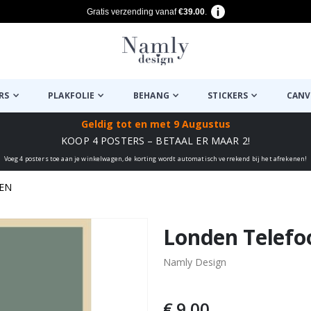
Gratis verzending vanaf
€39.00
.
RS
PLAKFOLIE
BEHANG
STICKERS
CANV
Geldig tot
en met 9 Augustus
KOOP 4 POSTERS – BETAAL ER MAAR 2!
Voeg 4 posters toe aan je winkelwagen, de korting wordt automatisch verrekend bij het afrekenen!
EN
euk ✔
Londen Telefo
Namly Design
€ 9,00