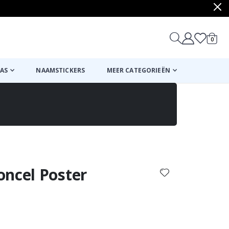
produ
0
winkel
AS
NAAMSTICKERS
MEER CATEGORIEËN
Mand
Naar de kassa
oncel Poster