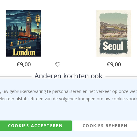
Special
Special
€9,00
€9,00
Price
Price
Anderen kochten ook
, uw gebruikerservaring te personaliseren en het verkeer op onze we
electeer alstublieft een van de volgende knoppen om uw cookie-voorke
COOKIES ACCEPTEREN
COOKIES BEHEREN