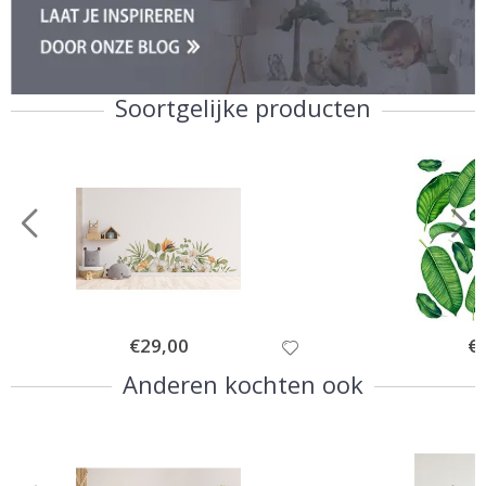
Soortgelijke producten
Special
€29,00
Spe
€
Price
Pri
Anderen kochten ook