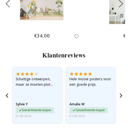
Special
€34,00
Spe
€
Price
Pri
Klantenreviews
Schattige ontwerpen,
Hele mooie posters voor
All
maar ze moeten plat
een goede prijs.
verzonden worden in een
stevige envelop. Omdat
ze opgerold en een
Sylvie Y
Amalie W
Ka
beetje…
Geverifieerde koper
Geverifieerde koper
07.08.2026
07.08.2026
07.