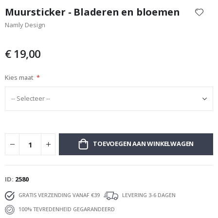
naar
Muursticker - Bladeren en bloemen
het
Namly Design
begin
van
de
€ 19,00
afbeeldingen-
gallerij
Kies maat
TOEVOEGEN AAN WINKELWAGEN
ID
2580
GRATIS VERZENDING VANAF €39
LEVERING 3-6 DAGEN
100% TEVREDENHEID GEGARANDEERD