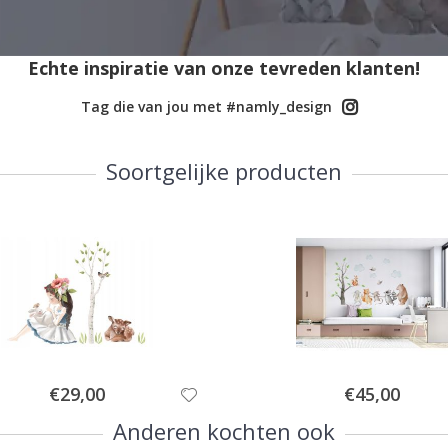
Echte inspiratie van onze tevreden klanten!
Tag die van jou met #namly_design
Soortgelijke producten
Special
Special
€29,00
€45,00
Price
Price
Anderen kochten ook