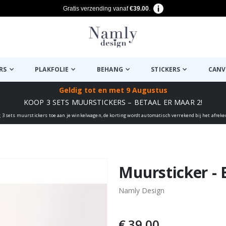
Gratis verzending vanaf
€39.00
.
RS
PLAKFOLIE
BEHANG
STICKERS
CANV
Geldig tot
en met 9 Augustus
KOOP 3 SETS MUURSTICKERS – BETAAL ER MAAR 2!
 3 sets muurstickers toe aan je winkelwagen, de korting wordt automatisch verrekend bij het afrek
euk ✔
Muursticker -
Namly Design
€ 39,00