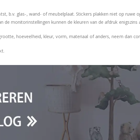
tst, b.v. glas-, wand- of meubelplaat. Stickers plakken niet op ruwe
an de monitorinstellingen kunnen de kleuren van de afdruk enigszins 
grootte, hoeveelheid, kleur, vorm, materiaal of anders, neem dan co
kt.