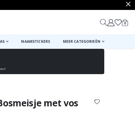
produ
0
winkel
AS
NAAMSTICKERS
MEER CATEGORIEËN
enen!
Mand
Naar de kassa
 Bosmeisje met vos