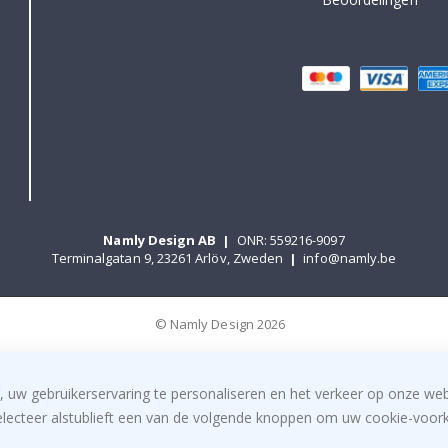
Namly Design AB
|
ONR: 559216-9097
Terminalgatan 9, 23261 Arlöv, Zweden
|
info@namly.be
© Namly Design 2026
, uw gebruikerservaring te personaliseren en het verkeer op onze we
electeer alstublieft een van de volgende knoppen om uw cookie-voorke