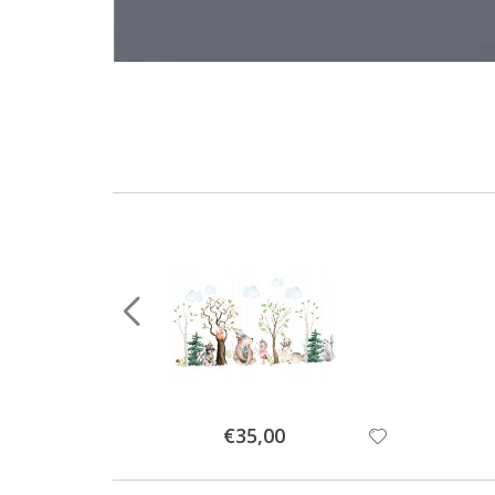
Special
€35,00
Price