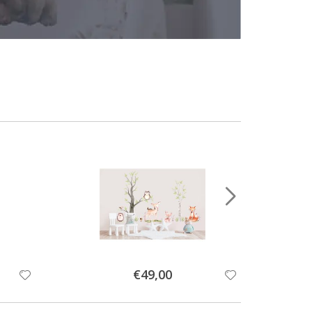
Special
€49,00
Price