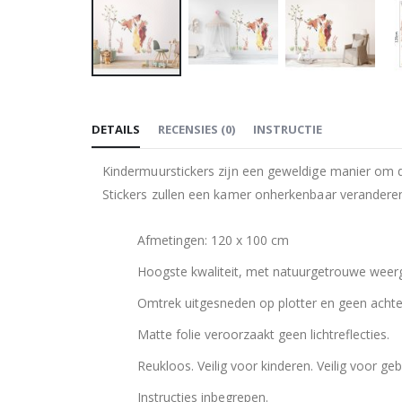
Ga
naar
DETAILS
RECENSIES
(
0
)
INSTRUCTIE
het
begin
Kindermuurstickers zijn een geweldige manier om d
van
Stickers zullen een kamer onherkenbaar verandere
de
afbeeldingen-
Afmetingen: 120 x 100 cm
gallerij
Hoogste kwaliteit, met natuurgetrouwe weerga
Omtrek uitgesneden op plotter en geen achte
Matte folie veroorzaakt geen lichtreflecties.
Reukloos. Veilig voor kinderen. Veilig voor geb
Instructies inbegrepen.