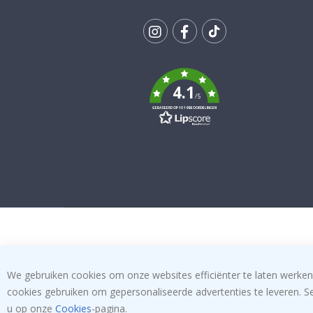
Tik
To
k
4.1
/5
GEBASEERD OP 1019 BEOORDELINGEN
We gebruiken cookies om onze websites efficiënter te laten werken
cookies gebruiken om gepersonaliseerde advertenties te leveren. S
u op onze
Cookies
-pagina.