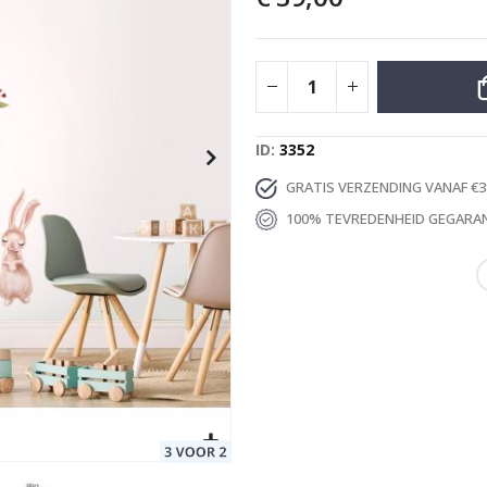
Special
25,00 €
Price
ID
3352
GRATIS VERZENDING VANAF €3
100% TEVREDENHEID GEGARA