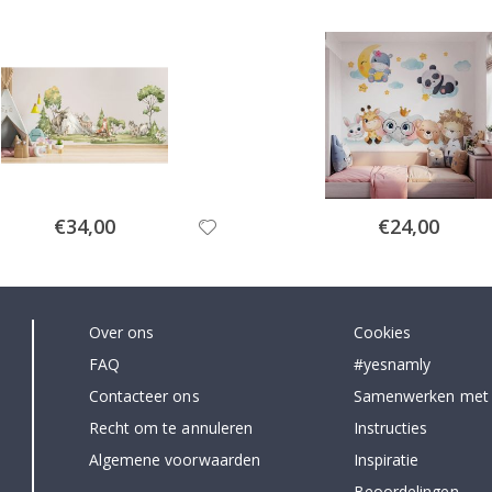
Special
Special
€34,00
€24,00
Price
Price
Over ons
Cookies
FAQ
#yesnamly
Contacteer ons
Samenwerken met
Recht om te annuleren
Instructies
Algemene voorwaarden
Inspiratie
Beoordelingen