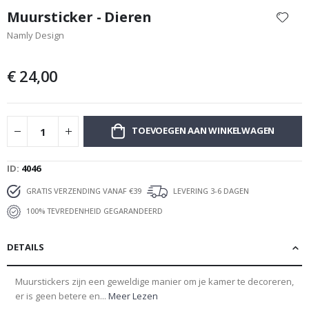
naar
Muursticker - Dieren
het
Namly Design
begin
van
de
€ 24,00
afbeeldingen-
gallerij
TOEVOEGEN AAN WINKELWAGEN
ID
4046
GRATIS VERZENDING VANAF €39
LEVERING 3-6 DAGEN
100% TEVREDENHEID GEGARANDEERD
DETAILS
Muurstickers zijn een geweldige manier om je kamer te decoreren,
er is geen betere en...
Meer Lezen