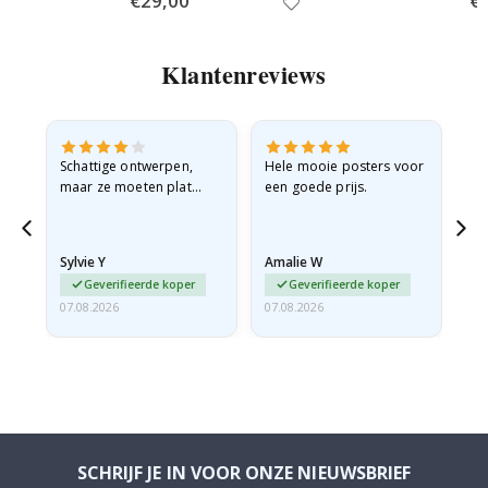
€29,00
€
Price
Pri
Klantenreviews
Schattige ontwerpen,
Hele mooie posters voor
All
maar ze moeten plat
een goede prijs.
verzonden worden in een
stevige envelop. Omdat
ze opgerold en een
Sylvie Y
Amalie W
Ka
beetje…
Geverifieerde koper
Geverifieerde koper
07.08.2026
07.08.2026
07.
SCHRIJF JE IN VOOR ONZE NIEUWSBRIEF