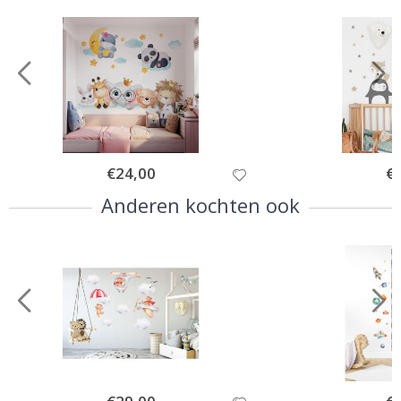
Special
€24,00
Spe
€
Price
Pri
Anderen kochten ook
Special
Spe