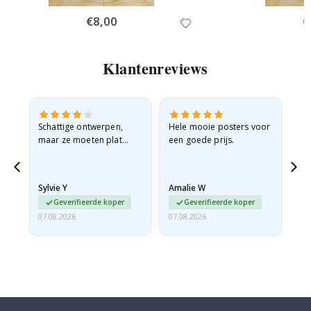
Special
€8,00
Sp
€
Price
Pr
Klantenreviews
Schattige ontwerpen,
Hele mooie posters voor
All
maar ze moeten plat
een goede prijs.
verzonden worden in een
stevige envelop. Omdat
ze opgerold en een
Sylvie Y
Amalie W
Ka
beetje…
Geverifieerde koper
Geverifieerde koper
07.08.2026
07.08.2026
07.