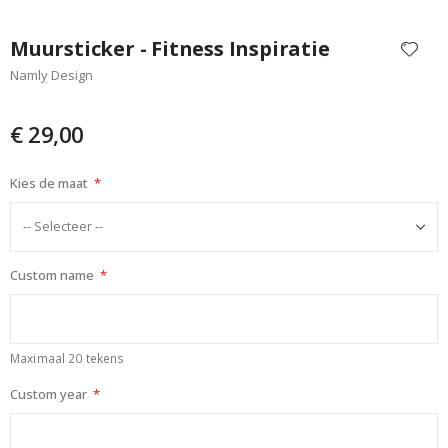
Ga
naar
Muursticker - Fitness Inspiratie
het
Namly Design
begin
van
de
€ 29,00
afbeeldingen-
gallerij
Kies de maat
Custom name
Maximaal 20 tekens
Custom year