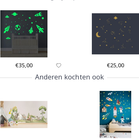
Special
Special
€35,00
€25,00
Price
Price
Anderen kochten ook