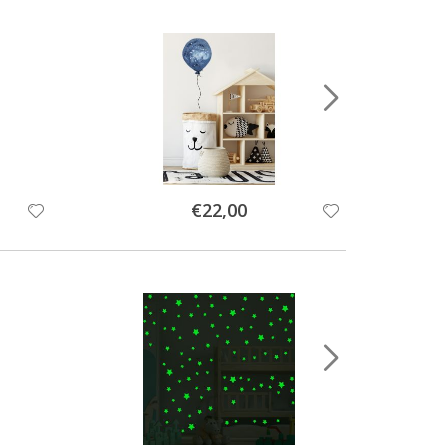
Special
€22,00
Price