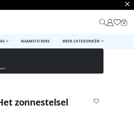
produ
0
winkel
AS
NAAMSTICKERS
MEER CATEGORIEËN
enen!
Mand
Naar de kassa
Het zonnestelsel
ordeling:
n: