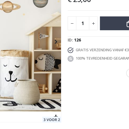
Special
22,00 €
17,60 €
Price
ID
126
GRATIS VERZENDING VANAF €3
100% TEVREDENHEID GEGARA