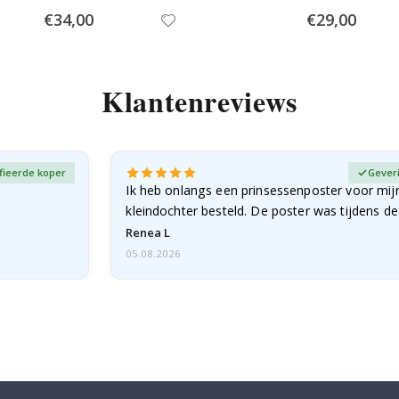
Special
Special
€34,00
€29,00
Price
Price
Klantenreviews
fieerde koper
Gever
Ik heb onlangs een prinsessenposter voor mij
kleindochter besteld. De poster was tijdens d
licht…
Renea L
05.08.2026