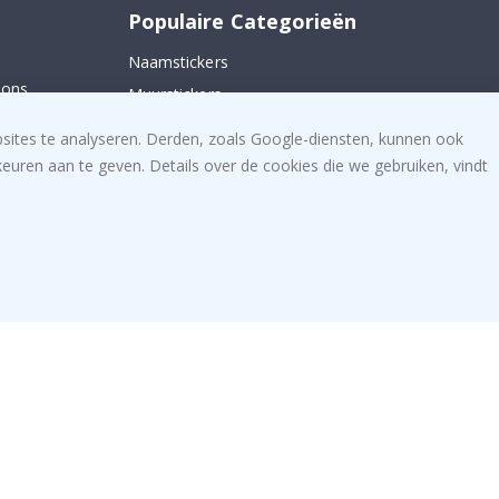
Populaire Categorieën
Naamstickers
 ons
Muurstickers
Tegelstickers
bsites te analyseren. Derden, zoals Google-diensten, kunnen ook
Posters
uren aan te geven. Details over de cookies die we gebruiken, vindt
Stickers
Plakfolie