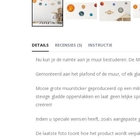
Ga
naar
DETAILS
RECENSIES
(
5
)
INSTRUCTIE
het
begin
Nu kun je de ruimte aan je muur bestuderen. De Ma
van
de
Gemonteerd aan het plafond of de muur, of elk gl
afbeeldingen-
gallerij
Mooie grote muursticker geproduceerd op een milie
stevige gladde oppervlakken en laat geen lelijke s
creëren!
Indien u speciale wensen heeft, zoals aangepaste 
De laatste foto toont hoe het product wordt verpa