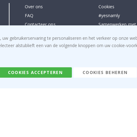
Over ons
Cookies
FAQ
#yesnamly
Contacteer ons
Samenwerken met
Recht om te annuleren
Instructies
, uw gebruikerservaring te personaliseren en het verkeer op onze we
Algemene voorwaarden
Inspiratie
electeer alstublieft een van de volgende knoppen om uw cookie-voorke
Beoordelingen
COOKIES ACCEPTEREN
COOKIES BEHEREN
Namly Design AB
|
ONR: 559216-9097
Terminalgatan 9, 23261 Arlöv, Zweden
|
info@namly.be