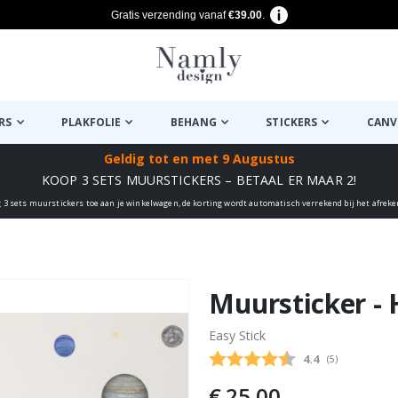
Gratis verzending vanaf
€39.00
.
RS
PLAKFOLIE
BEHANG
STICKERS
CANV
Geldig tot
en met 9 Augustus
KOOP 3 SETS MUURSTICKERS – BETAAL ER MAAR 2!
 3 sets muurstickers toe aan je winkelwagen, de korting wordt automatisch verrekend bij het afrek
euk ✔
Muursticker - 
Easy Stick
Gemiddelde beo
4.4
(
aantal stemme
5
)
€ 25,00