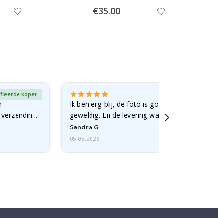
Special
€35,00
Price
ifieerde koper
Gever
n
Ik ben erg blij, de foto is goed gelukt en de lij
e verzending
geweldig. En de levering was snel.
Sandra G
05.08.2026