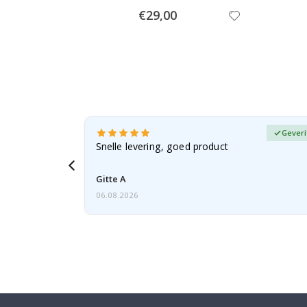
Special
€29,00
Price
fieerde koper
Geveri
, gezien de
Snelle levering, goed product
voren
Gitte A
06.08.2026