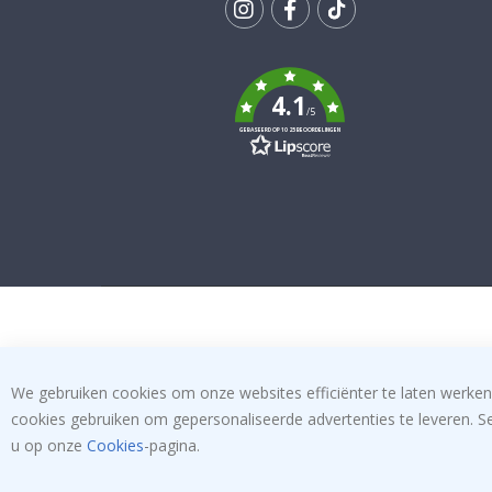
Tik
To
k
4.1
/5
GEBASEERD OP 1025 BEOORDELINGEN
We gebruiken cookies om onze websites efficiënter te laten werken
cookies gebruiken om gepersonaliseerde advertenties te leveren. S
u op onze
Cookies
-pagina.