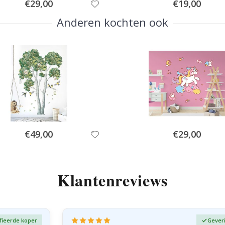
Special
Special
€29,00
€19,00
Price
Price
Anderen kochten ook
Special
Special
€49,00
€29,00
Price
Price
Klantenreviews
fieerde koper
Gever