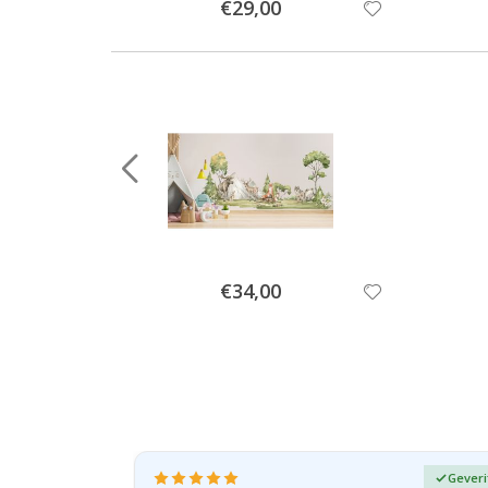
Special
€29,00
Price
Special
€34,00
Price
fieerde koper
Geveri