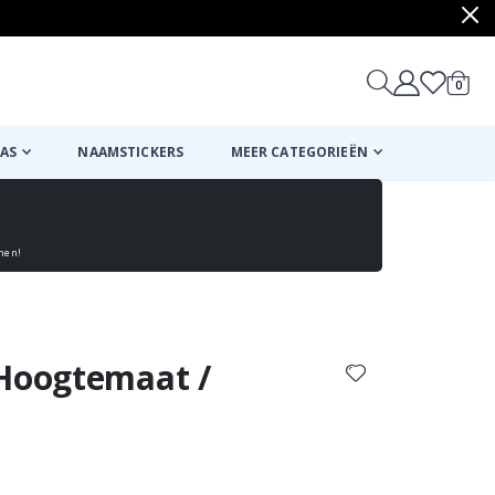
produ
0
winkel
AS
NAAMSTICKERS
MEER CATEGORIEËN
enen!
Mand
Naar de kassa
 Hoogtemaat /