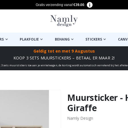
Gratis verzending vanaf
€39.00
.
RS
PLAKFOLIE
BEHANG
STICKERS
CANV
Geldig tot
en met 9 Augustus
KOOP 3 SETS MUURSTICKERS – BETAAL ER MAAR 2!
 3 sets muurstickers toe aan je winkelwagen, de korting wordt automatisch verrekend bij het afrek
euk ✔
Muursticker -
Giraffe
Namly Design