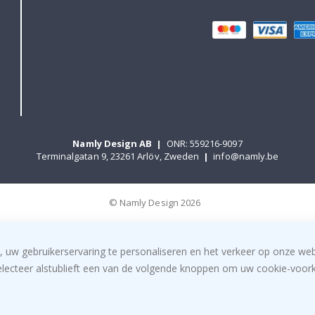
Namly Design AB
|
ONR: 559216-9097
Terminalgatan 9, 23261 Arlöv, Zweden
|
info@namly.be
© Namly Design 2026
, uw gebruikerservaring te personaliseren en het verkeer op onze we
electeer alstublieft een van de volgende knoppen om uw cookie-voorke