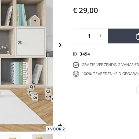
€ 29,00
Special
34,00 €
Price
ID
3494
GRATIS VERZENDING VANAF €3
100% TEVREDENHEID GEGARA