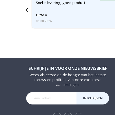
, gezien de
Snelle levering, goed product
voren
Gitte A
06.08.2026
SCHRIJF JE IN VOOR ONZE NIEUWSBRIEF
Wees als eerste op de hoogte van het laatste
nieuws en profiteer van onze exclusieve
aanbiedingen.
INSCHRIJVEN