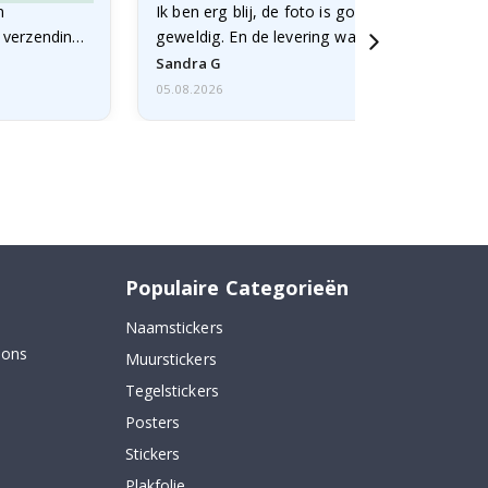
n
Ik ben erg blij, de foto is goed gelukt en de lij
e verzending
geweldig. En de levering was snel.
Sandra G
05.08.2026
Populaire Categorieën
Naamstickers
 ons
Muurstickers
Tegelstickers
Posters
Stickers
Plakfolie