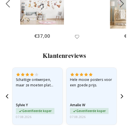
Special
€37,00
Spe
€
Price
Pri
Klantenreviews
Schattige ontwerpen,
Hele mooie posters voor
All
maar ze moeten plat
een goede prijs.
verzonden worden in een
stevige envelop. Omdat
ze opgerold en een
Sylvie Y
Amalie W
Ka
beetje…
Geverifieerde koper
Geverifieerde koper
07.08.2026
07.08.2026
07.