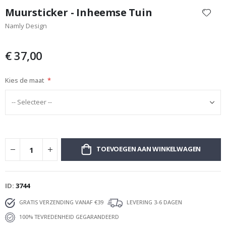
naar
Muursticker - Inheemse Tuin
het
Namly Design
begin
van
de
€ 37,00
afbeeldingen-
gallerij
Kies de maat
TOEVOEGEN AAN WINKELWAGEN
ID
3744
GRATIS VERZENDING VANAF €39
LEVERING 3-6 DAGEN
100% TEVREDENHEID GEGARANDEERD