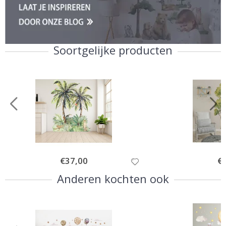
Soortgelijke producten
Special
€37,00
Spe
€
Price
Pri
Anderen kochten ook